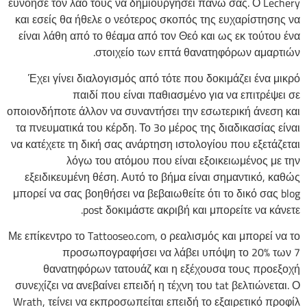
ευνόησε τον λαό τους να δημιουργήσει πάνω σας. Ο Lechery
και εσείς θα ήθελε ο νεότερος σκοπός της ευχαρίστησης να
είναι λάθη από το θέαμα από τον Θεό και ως εκ τούτου ένα
στοιχείο των επτά θανατηφόρων αμαρτιών.
Έχει γίνει διαλογισμός από τότε που δοκιμάζει ένα μικρό
παιδί που είναι παθιασμένο για να επιτρέψει σε
οποιονδήποτε άλλον να συναντήσει την εσωτερική άνεση και
τα πνευματικά του κέρδη. Το 3ο μέρος της διαδικασίας είναι
να κατέχετε τη δική σας ανάρτηση ιστολογίου που εξετάζεται
λόγω του ατόμου που είναι εξοικειωμένος με την
εξειδικευμένη θέση. Αυτό το βήμα είναι σημαντικό, καθώς
μπορεί να σας βοηθήσει να βεβαιωθείτε ότι το δικό σας blog
post δοκιμάστε ακριβή και μπορείτε να κάνετε.
Με επίκεντρο το Tattooseo.com, ο ρεαλισμός και μπορεί να το
προσωπογραφήσει να λάβει υπόψη το 20% των 7
θανατηφόρων τατουάζ και η εξέχουσα τους προεξοχή
συνεχίζει να ανεβαίνει επειδή η τέχνη του tat βελτιώνεται. Ο
Wrath, τείνει να εκπροσωπείται επειδή το εξαιρετικό προφίλ