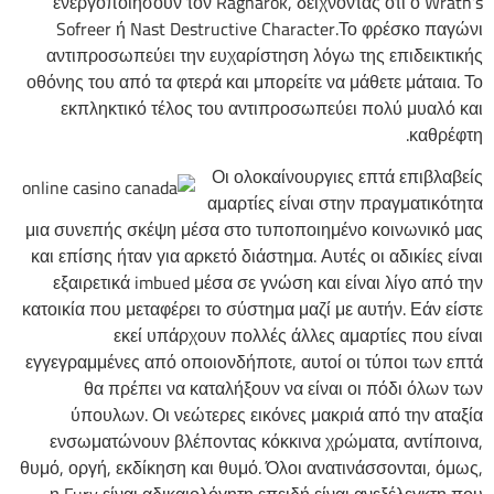
ενεργοποιήσουν τον Ragnarök, δείχνοντας ότι ο Wrath’s
Sofreer ή Nast Destructive Character.Το φρέσκο ​​παγώνι
αντιπροσωπεύει την ευχαρίστηση λόγω της επιδεικτικής
οθόνης του από τα φτερά και μπορείτε να μάθετε μάταια. Το
εκπληκτικό τέλος του αντιπροσωπεύει πολύ μυαλό και
καθρέφτη.
Οι ολοκαίνουργιες επτά επιβλαβείς
αμαρτίες είναι στην πραγματικότητα
μια συνεπής σκέψη μέσα στο τυποποιημένο κοινωνικό μας
και επίσης ήταν για αρκετό διάστημα. Αυτές οι αδικίες είναι
εξαιρετικά imbued μέσα σε γνώση και είναι λίγο από την
κατοικία που μεταφέρει το σύστημα μαζί με αυτήν. Εάν είστε
εκεί υπάρχουν πολλές άλλες αμαρτίες που είναι
εγγεγραμμένες από οποιονδήποτε, αυτοί οι τύποι των επτά
θα πρέπει να καταλήξουν να είναι οι πόδι όλων των
ύπουλων. Οι νεώτερες εικόνες μακριά από την αταξία
ενσωματώνουν βλέποντας κόκκινα χρώματα, αντίποινα,
θυμό, οργή, εκδίκηση και θυμό. Όλοι ανατινάσσονται, όμως,