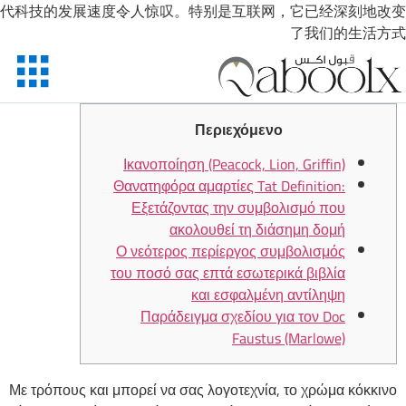
代科技的发展速度令人惊叹。特别是互联网，它已经深刻地改变
了我们的生活方式
Περιεχόμενο
Ικανοποίηση (Peacock, Lion, Griffin)
Θανατηφόρα αμαρτίες Tat Definition:
Εξετάζοντας την συμβολισμό που
ακολουθεί τη διάσημη δομή
Ο νεότερος περίεργος συμβολισμός
του ποσό σας επτά εσωτερικά βιβλία
και εσφαλμένη αντίληψη
Παράδειγμα σχεδίου για τον Doc
Faustus (Marlowe)
Με τρόπους και μπορεί να σας λογοτεχνία, το χρώμα κόκκινο