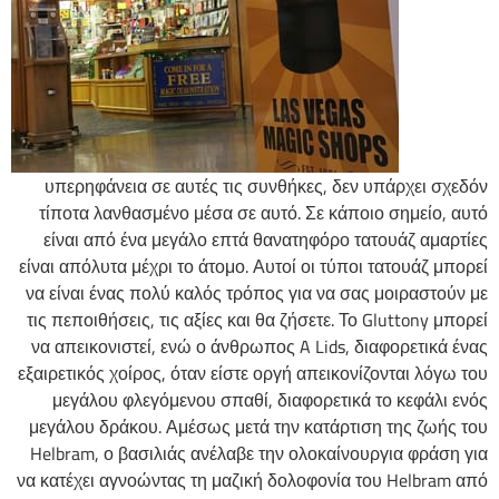
υπερηφάνεια σε αυτές τις συνθήκες, δεν υπάρχει σχεδόν
τίποτα λανθασμένο μέσα σε αυτό. Σε κάποιο σημείο, αυτό
είναι από ένα μεγάλο επτά θανατηφόρο τατουάζ αμαρτίες
είναι απόλυτα μέχρι το άτομο. Αυτοί οι τύποι τατουάζ μπορεί
να είναι ένας πολύ καλός τρόπος για να σας μοιραστούν με
τις πεποιθήσεις, τις αξίες και θα ζήσετε. Το Gluttony μπορεί
να απεικονιστεί, ενώ ο άνθρωπος A Lids, διαφορετικά ένας
εξαιρετικός χοίρος, όταν είστε οργή απεικονίζονται λόγω του
μεγάλου φλεγόμενου σπαθί, διαφορετικά το κεφάλι ενός
μεγάλου δράκου. Αμέσως μετά την κατάρτιση της ζωής του
Helbram, ο βασιλιάς ανέλαβε την ολοκαίνουργια φράση για
να κατέχει αγνοώντας τη μαζική δολοφονία του Helbram από