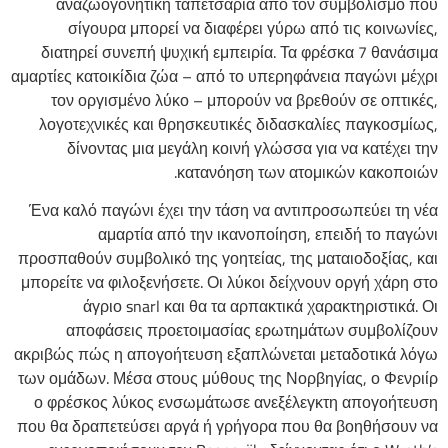
αναζωογονητική ταπετσαρία από τον συμβολισμό που
σίγουρα μπορεί να διαφέρει γύρω από τις κοινωνίες,
διατηρεί συνεπή ψυχική εμπειρία. Τα φρέσκα 7 θανάσιμα
αμαρτίες κατοικίδια ζώα – από το υπερηφάνεια παγώνι μέχρι
τον οργισμένο λύκο – μπορούν να βρεθούν σε οπτικές,
λογοτεχνικές και θρησκευτικές διδασκαλίες παγκοσμίως,
δίνοντας μια μεγάλη κοινή γλώσσα για να κατέχει την
κατανόηση των ατομικών κακοποιών.
Ένα καλό παγώνι έχει την τάση να αντιπροσωπεύει τη νέα
αμαρτία από την ικανοποίηση, επειδή το παγώνι
προσπαθούν συμβολικό της γοητείας, της ματαιοδοξίας, και
μπορείτε να φιλοξενήσετε. Οι λύκοι δείχνουν οργή χάρη στο
άγριο snarl και θα τα αρπακτικά χαρακτηριστικά. Οι
αποφάσεις προετοιμασίας ερωτημάτων συμβολίζουν
ακριβώς πώς η απογοήτευση εξαπλώνεται μεταδοτικά λόγω
των ομάδων. Μέσα στους μύθους της Νορβηγίας, ο Φενριίρ
ο φρέσκος λύκος ενσωμάτωσε ανεξέλεγκτη απογοήτευση
που θα δραπετεύσει αργά ή γρήγορα που θα βοηθήσουν να