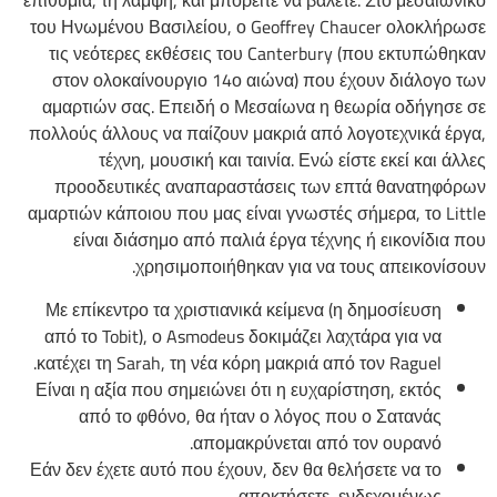
επιθυμία, τη λάμψη, και μπορείτε να βάλετε. Στο μεσαιωνικό
του Ηνωμένου Βασιλείου, ο Geoffrey Chaucer ολοκλήρωσε
τις νεότερες εκθέσεις του Canterbury (που εκτυπώθηκαν
στον ολοκαίνουργιο 14ο αιώνα) που έχουν διάλογο των
αμαρτιών σας. Επειδή ο Μεσαίωνα η θεωρία οδήγησε σε
πολλούς άλλους να παίζουν μακριά από λογοτεχνικά έργα,
τέχνη, μουσική και ταινία. Ενώ είστε εκεί και άλλες
προοδευτικές αναπαραστάσεις των επτά θανατηφόρων
αμαρτιών κάποιου που μας είναι γνωστές σήμερα, το Little
είναι διάσημο από παλιά έργα τέχνης ή εικονίδια που
χρησιμοποιήθηκαν για να τους απεικονίσουν.
Με επίκεντρο τα χριστιανικά κείμενα (η δημοσίευση
από το Tobit), ο Asmodeus δοκιμάζει λαχτάρα για να
κατέχει τη Sarah, τη νέα κόρη μακριά από τον Raguel.
Είναι η αξία που σημειώνει ότι η ευχαρίστηση, εκτός
από το φθόνο, θα ήταν ο λόγος που ο Σατανάς
απομακρύνεται από τον ουρανό.
Εάν δεν έχετε αυτό που έχουν, δεν θα θελήσετε να το
αποκτήσετε, ενδεχομένως.