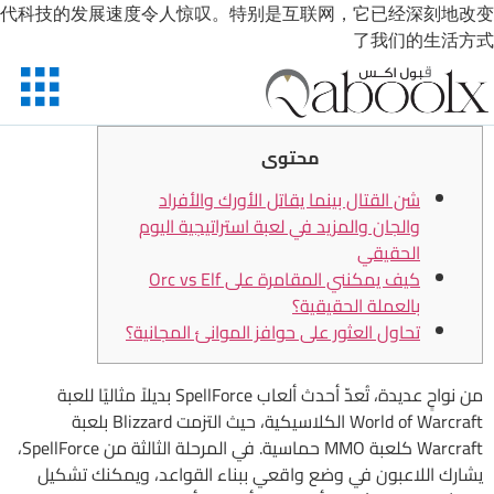
代科技的发展速度令人惊叹。特别是互联网，它已经深刻地改变
了我们的生活方式
محتوى
شن القتال بينما يقاتل الأورك والأفراد
والجان والمزيد في لعبة استراتيجية اليوم
الحقيقي
كيف يمكنني المقامرة على Orc vs Elf
بالعملة الحقيقية؟
تحاول العثور على حوافز الموانئ المجانية؟
من نواحٍ عديدة، تُعدّ أحدث ألعاب SpellForce بديلاً مثاليًا للعبة
World of Warcraft الكلاسيكية، حيث التزمت Blizzard بلعبة
Warcraft كلعبة MMO حماسية. في المرحلة الثالثة من SpellForce،
يشارك اللاعبون في وضع واقعي ببناء القواعد، ويمكنك تشكيل