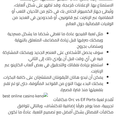
الاستمتاع بها. الإعلانات مُزعجة، وقد تظهر على شكل ألعابك،
وتُبطئ جهاز الكمبيوتر الخاص بك في كثير من الأحيان. اللعب أو
المقامرة عبر الإنترنت غير قانونيين، أو مُحدودين في العديد من
الولايات القضائية حول العالم.
مثل لعبة الفيديو عادة ما تغطي شخصًا ما يشكل مسرحية
ويمكنك صرفها قبل زيادة المضاعف المتعلق بالنهاية
وستصاب بجروح.
سوف يحصل الأشخاص على العنصر الجديد ويمكنك المشاركة
فيه في أي وقت قبل أن يؤدي ذلك إلى الثاني.
استمتع بزيادة نفقاتك والتحقيق في بعض ألعاب الكازينو عبر
الإنترنت.
يمكن أن تبدو هاتان الأيقونتان المنتشرتان على كافة البكرات.
يمكنك البدء بهذا النوع من القواعد المألوفة، حتى لو لم تقم
بتفعيلها منذ فترة قصيرة.
تُقدم لعبة Orc vs Elf Ports مكافآت
تجريبية، مما يوفر طرقًا إضافية للاكتشاف، وبالتالي تتوافق
مكافآت الفصائل بشكل أفضل مع تصميم اللعبة. عادةً ما تكون