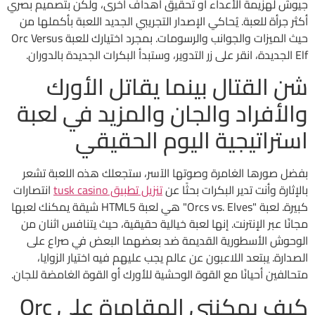
جيوش لهزيمة الأعداء أو تحقيق أهداف أخرى، ولكن بتصميم بصري
أكثر جرأة للعبة. يُحاكي الإصدار التجريبي الجديد اللعبة بأكملها من
حيث الميزات والجوانب والرسومات.
بمجرد اختيارك للعبة Orc Versus
Elf الجديدة، انقر على زر التدوير، وستبدأ البكرات الجديدة بالدوران.
شن القتال بينما يقاتل الأورك
والأفراد والجان والمزيد في لعبة
استراتيجية اليوم الحقيقي
بفضل صورها الغامرة وصوتها الآسر، ستجعلك هذه اللعبة تشعر
بالإثارة وأنت تدير البكرات بحثًا عن
تنزيل تطبيق tusk casino
انتصارات
كبيرة. لعبة "Orcs vs. Elves" هي لعبة HTML5 شيقة يمكنك لعبها
مجانًا عبر الإنترنت. إنها لعبة خيالية حقيقية، حيث يتنافس اثنان من
الوحوش الأسطورية القديمة ضد بعضهما البعض في صراع على
الصدارة. يبتعد اللاعبون عن عالم يجب عليهم فيه اختيار الزوايا،
متحالفين أحيانًا مع القوة الوحشية للأورك أو القوة الغامضة للجان.
كيف يمكنني المقامرة على Orc