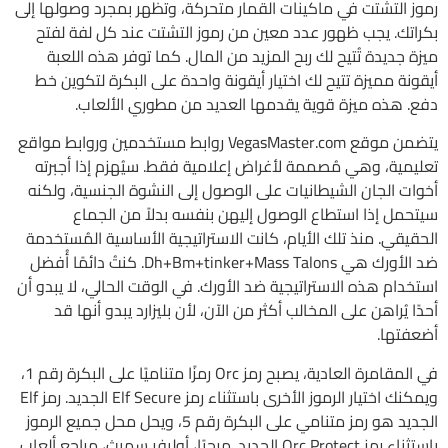
رموز التشتت في ماكينات القمار متحركة، وتظهر بمجرد وصولها إلى
بكراتك. يجب ظهور عدد معين من رموز التشتت عند كل لفة لفتح
ميزة جديدة تُتيح لك ربح المزيد من المال. كما توفر هذه اللعبة
أيقونة مميزة تتيح لك اختيار أيقونة واحدة على البكرة لتكوين خط
دفع. هذه ميزة قوية يقدمها العديد من مطوري الألعاب.
يتضمن موقع VegasMaster.com روابط مستخدمين وروابط مواقع
تعليمية، وهي مُصممة لأغراض إعلامية فقط. سيُهزم إذا أجبرته
أخوات الجان الشيطانيات على الوصول إلى النشوة الجنسية، ولكنه
سيتحمل إذا استطاع الوصول إليهن بنفسه بدلاً من الجماع
الحقيقي. منذ تلك الأيام، كانت الاستراتيجية الأساسية المُستخدمة
ضد الأورك هي Dh+Bm+tinker+Mass Talons. كنتُ دائمًا أُفضل
استخدام هذه الاستراتيجية ضد الأورك. في الوقت الحالي، لا يبدو أن
أحدًا يُراهن على المخالب أكثر من الآن، لأن بليزارد يبدو أنها قد
أضعفتها.
في المقامرة العادية، يصبح رمز Orc رمزًا متناميًا على البكرة رقم 1،
ويمكنك اختيار الرموز الأخرى باستثناء رمز Elf Secure الجديد. رمز Elf
الجديد هو رمز متنامي على البكرة رقم 5، ويحل محل جميع الرموز
باستثناء رمز Orc Protect الجديد. مرحبًا، أوليفر سميث، مراجع ألعاب