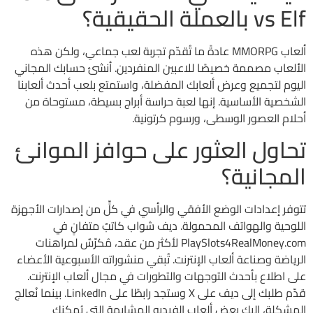
vs Elf بالعملة الحقيقية؟
ألعاب MMORPG عادةً ما تُقدّم تجربة لعب جماعي، ولكن هذه
الألعاب مصممة خصيصًا للاعبين المنفردين. أنشئ حسابك المجاني
اليوم لتجميع وعرض ألعابك المفضلة، واستمتع بلعب أحدث ألعابنا
الشخصية الأساسية. إنها لعبة حراسة أبراج بسيطة، مستوحاة من
أحلام العصور الوسطى، ورسوم كرتونية.
تحاول العثور على حوافز الموانئ
المجانية؟
تتوفر إعدادات الوضع الأفقي والرأسي في كلٍّ من إصدارات الأجهزة
اللوحية والهواتف المحمولة. ديف شواب كاتبٌ متفانٍ في
PlaySlots4RealMoney.com لأكثر من عقد، مُكرّسٌ لمراهنات
الرياضة وصناعة ألعاب الإنترنت. تُبقي منشوراته الأسبوعية الأعضاء
على اطلاع بأحدث التوجهات والتطورات في مجال ألعاب الإنترنت.
قدّم طلبك إلى ديف على X وستجد رابطًا على LinkedIn. بينما نُعالج
المشكلة، إليك بعض ألعاب الفيديو المشابهة التي يُمكنك