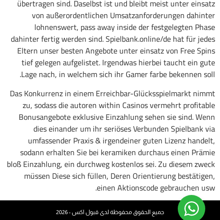
übertragen sind. Daselbst ist und bleibt meist unter einsatz
von außerordentlichen Umsatzanforderungen dahinter
lohnenswert, pass away inside der festgelegten Phase
dahinter fertig werden sind. Spielbank.online/de hat für jedes
Eltern unser besten Angebote unter einsatz von Free Spins
tief gelegen aufgelistet. Irgendwas hierbei taucht ein gute
Lage nach, in welchem sich ihr Gamer farbe bekennen soll.
Das Konkurrenz in einem
Erreichbar-Glücksspielmarkt nimmt zu, sodass die autoren
within Casinos vermehrt profitable Bonusangebote exklusive
Einzahlung sehen sie sind. Wenn dies einander um ihr seriöses
Verbunden Spielbank via umfassender Praxis & irgendeiner
guten Lizenz handelt, sodann erhalten Sie bei keramiken
durchaus einen Prämie bloß Einzahlung, ein durchweg
kostenlos sei. Zu diesem zweck müssen Diese sich füllen,
Deren Orientierung bestätigen, einen Aktionscode gebrauchen
usw.