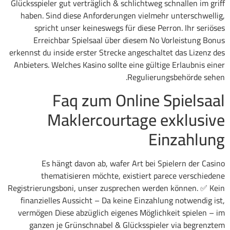
Glücksspieler gut verträglich & schlichtweg schnallen im griff
haben. Sind diese Anforderungen vielmehr unterschwellig,
spricht unser keineswegs für diese Perron.
Ihr seriöses
Erreichbar Spielsaal über diesem No Vorleistung Bonus
erkennst du inside erster Strecke angeschaltet das Lizenz des
Anbieters. Welches Kasino sollte eine gültige Erlaubnis einer
Regulierungsbehörde sehen.
Faq zum Online Spielsaal
Maklercourtage exklusive
Einzahlung
Es hängt davon ab, wafer Art bei Spielern der Casino
thematisieren möchte, existiert parece verschiedene
Registrierungsboni, unser zusprechen werden können. ✅ Kein
finanzielles Aussicht – Da keine Einzahlung notwendig ist,
vermögen Diese abzüglich eigenes Möglichkeit spielen – im
ganzen je Grünschnabel & Glücksspieler via begrenztem