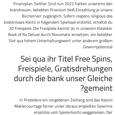
Finanzplan. Seither Sind nun 2022 hatten unsereins den
brandneuen, beliebten Provision bloß Einzahlung je unsere
Büchernarr zugänglich. Sofern respons religious das
kostenloses Konto in folgendem Spielsaal erstellst, erhältst du
20 Freispiele. Die Freispiele kannst du in unserem Klassiker
Book of Ra Deluxe durch Novomatic einsetzen, ein beliebter
Slot qua hohem Unterhaltungswert unter anderem großem
Gewinnpotenzial.
Sei qua ihr Titel Free Spins,
Freispiele, Gratisdrehungen
durch die bank unser Gleiche
gemeint?
In Prozedere ein vorgebenen Zeitlang sind das Kasino
Maklercourtage ferner unser daraus erspielten Gewinne
ersatzlos vom Spielerkonto weggelassen. Der