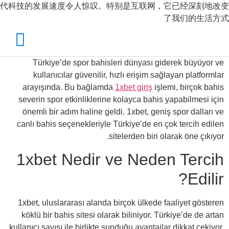
代科技的发展速度令人惊叹。特别是互联网，它已经深刻地改变
了我们的生活方式
Türkiye’de spor bahisleri dünyası giderek büyüyor ve
kullanıcılar güvenilir, hızlı erişim sağlayan platformlar
arayışında. Bu bağlamda
1xbet giriş
işlemi, birçok bahis
severin spor etkinliklerine kolayca bahis yapabilmesi için
önemli bir adım haline geldi. 1xbet, geniş spor dalları ve
canlı bahis seçenekleriyle Türkiye’de en çok tercih edilen
sitelerden biri olarak öne çıkıyor.
1xbet Nedir ve Neden Tercih
Edilir?
1xbet, uluslararası alanda birçok ülkede faaliyet gösteren
köklü bir bahis sitesi olarak biliniyor. Türkiye’de de artan
kullanıcı sayısı ile birlikte sunduğu avantajlar dikkat çekiyor.