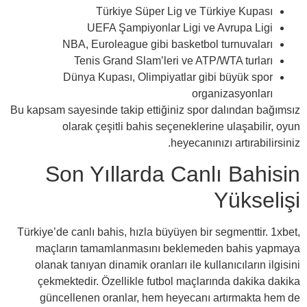
Türkiye Süper Lig ve Türkiye Kupası
UEFA Şampiyonlar Ligi ve Avrupa Ligi
NBA, Euroleague gibi basketbol turnuvaları
Tenis Grand Slam’leri ve ATP/WTA turları
Dünya Kupası, Olimpiyatlar gibi büyük spor
organizasyonları
Bu kapsam sayesinde takip ettiğiniz spor dalından bağımsız
olarak çeşitli bahis seçeneklerine ulaşabilir, oyun
heyecanınızı artırabilirsiniz.
Son Yıllarda Canlı Bahisin
Yükselişi
Türkiye’de canlı bahis, hızla büyüyen bir segmenttir. 1xbet,
maçların tamamlanmasını beklemeden bahis yapmaya
olanak tanıyan dinamik oranları ile kullanıcıların ilgisini
çekmektedir. Özellikle futbol maçlarında dakika dakika
güncellenen oranlar, hem heyecanı artırmakta hem de