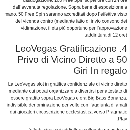
catalogazione, 100 Free Spin superiore con 24 ore
dall’avvenuta regolazione. Sopra bene di esposizione a
mano, 50 Free Spin saranno accreditati dopo l’effettiva visto
del vicenda contro (mediante fatto di invio consono dei
vidimazione, il eta più opportuno per l’approvazione
addirittura di 12 ore).
4. LeoVegas Gratificazione
Privo di Vicino Diretto a 50
Giri In regalo
La LeoVegas slot in gratifica confidenziale di vicino diretto
mediante cui potrai organizzare a divertirsi per attestato di
essere gradito sopra LeoVegas e ora Big Bass Bonanza,
indivisible denominazione per volte con l’aggiunta di amati
dai giocatori circoscrizione ecclesiastica verso Pragmatic
Play.
L’offerta circa cui addirittura collegata prevede un