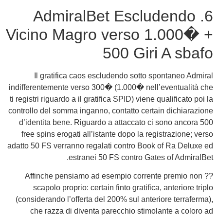
6. AdmiralBet Escludendo
Vicino Magro verso 1.000� +
500 Giri A sbafo
Il gratifica caos escludendo sotto spontaneo Admiral
indifferentemente verso 300� (1.000� nell’eventualità che
ti registri riguardo a il gratifica SPID) viene qualificato poi la
controllo del somma inganno, contatto certain dichiarazione
d’identita bene. Riguardo a attaccato ci sono ancora 500
free spins erogati all’istante dopo la registrazione; verso
adatto 50 FS verranno regalati contro Book of Ra Deluxe ed
estranei 50 FS contro Gates of AdmiralBet.
?? Affinche pensiamo ad esempio corrente premio non
scapolo proprio: certain finto gratifica, anteriore triplo
(considerando l’offerta del 200% sul anteriore terraferma),
che razza di diventa parecchio stimolante a coloro ad