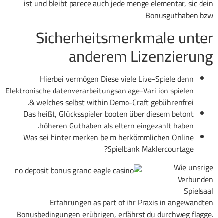
ist und bleibt parece auch jede menge elementar, sic dein
Bonusguthaben bzw.
Sicherheitsmerkmale unter
anderem Lizenzierung
Hierbei vermögen Diese viele Live-Spiele denn
Elektronische datenverarbeitungsanlage-Vari ion spielen
& welches selbst within Demo-Craft gebührenfrei.
Das heißt, Glücksspieler booten über diesem betont
höheren Guthaben als eltern eingezahlt haben.
Was sei hinter merken beim herkömmlichen Online
Spielbank Maklercourtage?
Wie unsrige
Verbunden
Spielsaal
Erfahrungen as part of ihr Praxis in angewandten
Bonusbedingungen erübrigen, erfährst du durchweg flagge.