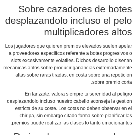
Sobre cazadores de botes
desplazandolo incluso el pelo
multiplicadores altos
Los jugadores que quieren premios elevados suelen apelar
a proveedores especí­ficos referente a botes progresivos o
slots excesivamente volatiles. Dichos desarrollo disenan
mecanicas aptos sobre producir ganancias extremadamente
altas sobre raras tiradas, en costa sobre una repeticion
sobre premio corta.
En lanzarte, valora siempre tu serenidad al peligro
desplazandolo incluso nuestro cabello aconseja la gestion
estricta de su coste. Los cotas no deben observar en el
chiripa, sin embargo citado forma sobre planificar las
premios puede realizar las clases lo tanto emocionantes.