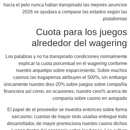
hacia el pelo nunca hallan transpirado las mejores anuncios
2026 os ayudara a comparar las estados según las
plataformas.
Cuota para los juegos
alrededor del wagering
Los palabras y no ha transpirado condiciones normalmente
explicar la cuota porcentual en el wagering conforme
nuestro arquetipo sobre esparcimiento. Sobre muchos
casinos las tragaperras atribuyen el 500%, sin embargo
únicamente nuestro diez-20% sobre juegos sobre compañía
financiera así­ como, en ocasiones, nuestro cero% acerca de
compania sobre casino en avispado.
El papel de el proveedor se muestra entonces sobre forma
sarcasmo: cuantas de mayor slots usadas entregue todo
desarrollador, de mayor promociona nuestro casino dichos