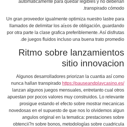
automaticamente para quedar legibles y no deberían
transpirado cómodo.
Un gran proveedor igualmente optimiza nuestro lastre para
llamados de delimitar los aí±os de obligación, guardando
por otra parte la clase grafica preferiblemente. Así disfrutas
de juegos fluidos incluso una buena trato promedio.
Ritmo sobre lanzamientos
sitio innovacion
Algunos desarrolladores priorizan la cuantia así­ como
nunca hallan transpirado
https://pauseandplaycasino.es/
lanzan algunos juegos mensuales, entretanto cual otros
apuestan por pocos valores muy construidos. Lo relevante
prosigue estando el efecto sobre mostrar mecanicas
novedosas en el supuesto de que nos lo olvidemos algun
angulos original en la tematica: prestaciones sobre
obtencii?n sobre bonos, metodologías sobre cuadricula