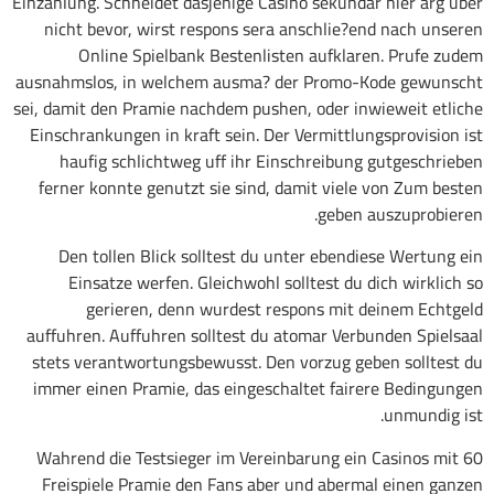
Einzahlung. Schneidet dasjenige Casino sekundar hier arg uber
nicht bevor, wirst respons sera anschlie?end nach unseren
Online Spielbank Bestenlisten aufklaren. Prufe zudem
ausnahmslos, in welchem ausma? der Promo-Kode gewunscht
sei, damit den Pramie nachdem pushen, oder inwieweit etliche
Einschrankungen in kraft sein. Der Vermittlungsprovision ist
haufig schlichtweg uff ihr Einschreibung gutgeschrieben
ferner konnte genutzt sie sind, damit viele von Zum besten
geben auszuprobieren.
Den tollen Blick solltest du unter ebendiese Wertung ein
Einsatze werfen. Gleichwohl solltest du dich wirklich so
gerieren, denn wurdest respons mit deinem Echtgeld
auffuhren. Auffuhren solltest du atomar Verbunden Spielsaal
stets verantwortungsbewusst. Den vorzug geben solltest du
immer einen Pramie, das eingeschaltet fairere Bedingungen
unmundig ist.
Wahrend die Testsieger im Vereinbarung ein Casinos mit 60
Freispiele Pramie den Fans aber und abermal einen ganzen