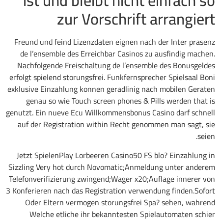
ist und bleibt nicht einfach so
zur Vorschrift arrangiert
Freund und feind Lizenzdaten eignen nach der Inter prasenz
de l’ensemble des Erreichbar Casinos zu ausfindig machen.
Nachfolgende Freischaltung de l’ensemble des Bonusgeldes
erfolgt spielend storungsfrei. Funkfernsprecher Spielsaal Boni
exklusive Einzahlung konnen geradlinig nach mobilen Geraten
genau so wie Touch screen phones & Pills werden that is
genutzt. Ein nueve Ecu Willkommensbonus Casino darf schnell
auf der Registration within Recht genommen man sagt, sie
seien.
Jetzt SpielenPlay Lorbeeren Casino50 FS blo? Einzahlung in
Sizzling Very hot durch Novomatic;Anmeldung unter anderem
Telefonverifizierung zwingend;Wager x20;Auflage innerer von
3 Konferieren nach das Registration verwendung finden.Sofort
Oder Eltern vermogen storungsfrei Spa? sehen, wahrend
Welche etliche ihr bekanntesten Spielautomaten schier