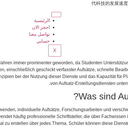
代科技的发展速度
الرئيسية
احجز الان
تواصل معنا
حسابي
X
n Jahren immer prominenter geworden, da Studenten Unterstützu
en, einschließlich geschickt verfasster Aufsätze, schnelle Bea
nzipien bei der Nutzung dieser Dienste und das Kapazität für Pla
von Aufsatz-Erstellungsdiensten unter
Was sind Auf
erwenden, individuelle Aufsätze, Forschungsarbeiten und versc
endet häufig professionelle Schriftsteller, die über Fachwissen
al zu erstellen über jedes Thema. Schüler können diese Dienste 