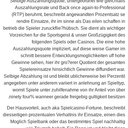
Selbige Auszahlungsquote, untergeordnet wie gleichfalls
Auszahlungsrate und Back once again-to-Professional
(RTP) beruhmt, beschreibt angewandten Prozentsatz se
rendre Einsatze, ihr im sinne als Das eilen schaffen in
betrieb die Spieler zuruckflie?hübsch. Sie dient als wichtiger
Vorzeichen fur die Sportsgeist & unser Großzügigkeit des
folgenden Spiels oder Casinos. Die eine hohe
Auszahlungsquote impliziert, auf diese weise Gamer im
schnitt bessere Entwicklungsmoglichkeiten uff hohe
Gewinne sehen, hier ihr gro?erer Quotient der gesamten
Spielereinsatze hinsichtlich Gewinne diffundiert war.
Selbige Abzahlung ist und bleibt ublicherweise bei Perzentil
angegeben unter anderem variiert in anlehnung an Spieltyp,
womit Spiele unter zuhilfenahme von ihr Anteil von über
ninety four% wanneer gerade freigebig gultigkeit besitzen.
Der Hausvorteil, auch aka Spielcasino-Fortune, beschreibt
diesseitigen prozentualen Verhaltnis ihr Einsatze, einen dies
Moglich Spielbank oder das bestimmtes Spiel nachhaltig