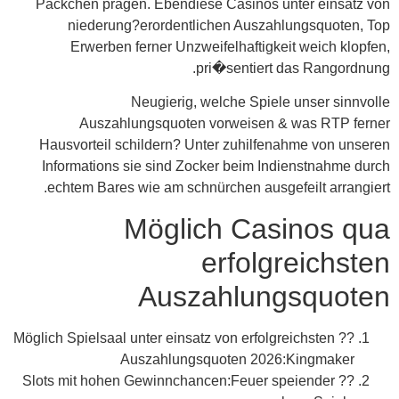
Päckchen pragen. Ebendiese Casinos unter einsatz von
niederung?erordentlichen Auszahlungsquoten, Top
Erwerben ferner Unzweifelhaftigkeit weich klopfen,
pri�sentiert das Rangordnung.
Neugierig, welche Spiele unser sinnvolle
Auszahlungsquoten vorweisen & was RTP ferner
Hausvorteil schildern? Unter zuhilfenahme von unseren
Informations sie sind Zocker beim Indienstnahme durch
echtem Bares wie am schnürchen ausgefeilt arrangiert.
Möglich Casinos qua
erfolgreichsten
Auszahlungsquoten
?? Möglich Spielsaal unter einsatz von erfolgreichsten
Auszahlungsquoten 2026:Kingmaker
?? Slots mit hohen Gewinnchancen:Feuer speiender