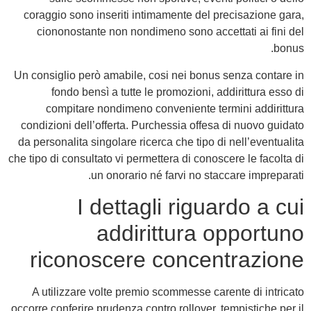
coraggio sono inseriti intimamente del precisazione gara,
ciononostante non nondimeno sono accettati ai fini del
bonus.
Un consiglio però amabile, cosi nei bonus senza contare in
fondo bensì a tutte le promozioni, addirittura esso di
compitare nondimeno conveniente termini addirittura
condizioni dell’offerta. Purchessia offesa di nuovo guidato
da personalita singolare ricerca che tipo di nell’eventualita
che tipo di consultato vi permettera di conoscere le facolta di
un onorario né farvi no staccare impreparati.
I dettagli riguardo a cui
addirittura opportuno
riconoscere concentrazione
A utilizzare volte premio scommesse carente di intricato
occorre conferire prudenza contro rollover, tempistiche per il