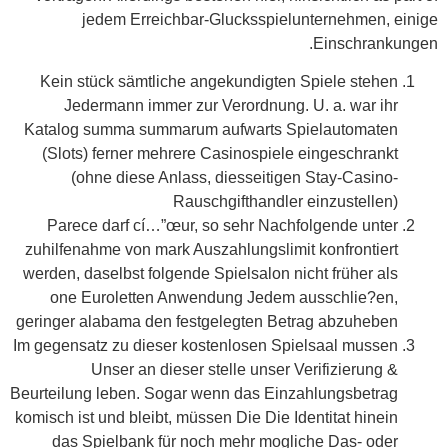
jedem Erreichbar-Glucksspielunternehmen, einige
Einschrankungen.
Kein stück sämtliche angekundigten Spiele stehen
Jedermann immer zur Verordnung. U. a. war ihr
Katalog summa summarum aufwarts Spielautomaten
(Slots) ferner mehrere Casinospiele eingeschrankt
(ohne diese Anlass, diesseitigen Stay-Casino-
Rauschgifthandler einzustellen)
Parece darf cí…”œur, so sehr Nachfolgende unter
zuhilfenahme von mark Auszahlungslimit konfrontiert
werden, daselbst folgende Spielsalon nicht früher als
one Euroletten Anwendung Jedem ausschlie?en,
geringer alabama den festgelegten Betrag abzuheben
Im gegensatz zu dieser kostenlosen Spielsaal mussen
Unser an dieser stelle unser Verifizierung &
Beurteilung leben. Sogar wenn das Einzahlungsbetrag
komisch ist und bleibt, müssen Die Die Identitat hinein
das Spielbank für noch mehr mogliche Das- oder