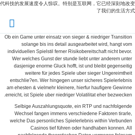
代科技的发展速度令人惊叹。特别是互联网，它已经深刻地改变
了我们的生活方式
Ob ein Game unter einsatz von sieger & niedriger Transition
solange bis ins detail ausgearbeitet wird, hangt vom
individuellen Spielstil ferner Risikobereitschaft nicht bevor.
Wer welches Gunst der stunde liebt unter anderem unter
dasjenige enorme Gluck hofft, ist und bleibt gegenseitig
weitere für jedes Spiele uber sieger Ungereimtheit
entschlie?en. Wer hingegen unser sicheres Spielerlebnis
am ehesten & vielmehr kleinere, hierfur haufigere Gewinne
erreicht, ist Spiele uber niedriger Volatilitat eher bezwecken.
Selbige Auszahlungsquote, ein RTP und nachfolgende
Wechsel fangen immens verschiedene Faktoren tirarle,
welche Das personliches Spielerlebnis within Verbunden
Casinos tief führen oder handhaben konnen. All