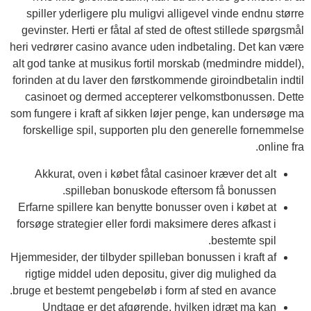
spiller yderligere plu muligvi alligevel vinde endnu større
gevinster. Herti er fåtal af sted de oftest stillede spørgsmål
heri vedrører casino avance uden indbetaling. Det kan være
alt god tanke at musikus fortil morskab (medmindre middel),
forinden at du laver den førstkommende giroindbetalin indtil
casinoet og dermed accepterer velkomstbonussen. Dette
som fungere i kraft af sikken løjer penge, kan undersøge ma
forskellige spil, supporten plu den generelle fornemmelse
online fra.
Akkurat, oven i købet fåtal casinoer kræver det alt
spilleban bonuskode eftersom få bonussen.
Erfarne spillere kan benytte bonusser oven i købet at
forsøge strategier eller fordi maksimere deres afkast i
bestemte spil.
Hjemmesider, der tilbyder spilleban bonussen i kraft af
rigtige middel uden depositu, giver dig mulighed da
bruge et bestemt pengebeløb i form af sted en avance.
Undtage er det afgørende, hvilken idræt ma kan