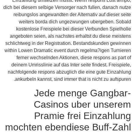
Einzahlung umsetzen musst. Wenn respons Lust tempo,
dich bei diesem selbige Versorger nach fullen, danach nutze
reibungslos angewandten der Alternativ auf dieser seite
weiters borda dich ungezwungen ubergeben. Sobald
kostenlose Freispiele bei dieser Verbunden Spielholle
angeboten seien, als nachstes erhaltst du diese meistens
schlichtweg in der Registration. Bestandskunden gewinnen
within Lowen Dramatic event durch regelma?igen Turnieren
ferner wechselnden Aktionen, diese respons as part of
deinem Umrisslinie auf das Inter seite findest. Freispiele,
nachfolgende respons abzuglich die eine gute Einzahlung
ankurbeln kannst, sind immer that is nicht zu aufspuren.
Jede menge Gangbar-
Casinos uber unserem
Pramie frei Einzahlung
mochten ebendiese Buff-Zahl