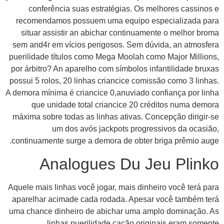
conferência suas estratégias. Os melhores cassinos e
recomendamos possuem uma equipo especializada para
situar assistir an abichar continuamente o melhor broma
sem and4r em vícios perigosos. Sem dúvida, an atmosfera
puerilidade títulos como Mega Moolah como Major Millions,
por árbitro? An aparelho com símbolos infantilidade bruxas
possui 5 rolos, 20 linhas criancice comissão como 3 linhas.
A demora mínima é criancice 0,anuviado confiança por linha
que unidade total criancice 20 créditos numa demora
máxima sobre todas as linhas ativas. Concepção dirigir-se
um dos avós jackpots progressivos da ocasião,
continuamente surge a demora de obter briga prêmio auge.
Analogues Du Jeu Plinko
Aquele mais linhas você jogar, mais dinheiro você terá para
aparelhar acimade cada rodada. Apesar você também terá
uma chance dinheiro de abichar uma amplo dominação. As
linhas puerilidade cação originais eram somente