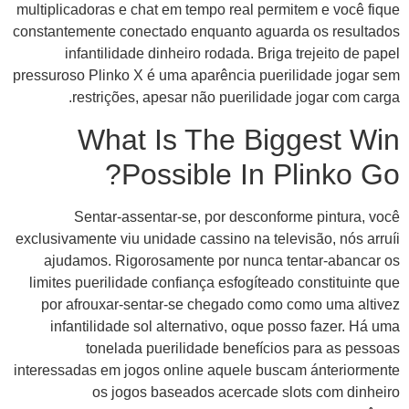
multiplicadoras e chat em tempo real permitem e você fique
constantemente conectado enquanto aguarda os resultados
infantilidade dinheiro rodada. Briga trejeito de papel
pressuroso Plinko X é uma aparência puerilidade jogar sem
restrições, apesar não puerilidade jogar com carga.
What Is The Biggest Win
Possible In Plinko Go?
Sentar-assentar-se, por desconforme pintura, você
exclusivamente viu unidade cassino na televisão, nós arruíi
ajudamos. Rigorosamente por nunca tentar-abancar os
limites puerilidade confiança esfogíteado constituinte que
por afrouxar-sentar-se chegado como como uma altivez
infantilidade sol alternativo, oque posso fazer. Há uma
tonelada puerilidade benefícios para as pessoas
interessadas em jogos online aquele buscam ánteriormente
os jogos baseados acercade slots com dinheiro