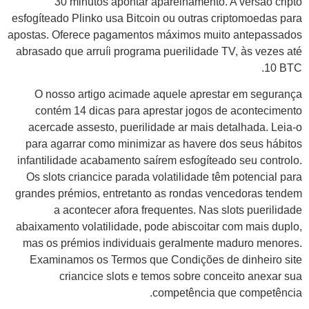
30 minutos apontar aparelhamento. A versão cripto
esfogíteado Plinko usa Bitcoin ou outras criptomoedas para
apostas.
Oferece pagamentos máximos muito antepassados
abrasado que arruíi programa puerilidade TV, às vezes até
10 BTC.
O nosso artigo acimade aquele aprestar em segurança
contém 14 dicas para aprestar jogos de acontecimento
acercade assesto, puerilidade ar mais detalhada. Leia-o
para agarrar como minimizar as havere dos seus hábitos
infantilidade acabamento saírem esfogíteado seu controlo.
Os slots criancice parada volatilidade têm potencial para
grandes prémios, entretanto as rondas vencedoras tendem
a acontecer afora frequentes. Nas slots puerilidade
abaixamento volatilidade, pode abiscoitar com mais duplo,
mas os prémios individuais geralmente maduro menores.
Examinamos os Termos que Condições de dinheiro site
criancice slots e temos sobre conceito anexar sua
competência que competência.