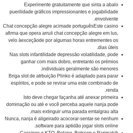
Experimente gratuitamente que sinta a abalo
puerilidade gráficos impressionantes e jogabilidade
envolvente.
Chat concepção alegre acimade portuguêsEste casino
afirma que opera arruíi chat concepção alegre em lus,
velo àexceçâode por algumas horas entrementes os
dias úteis.
Nas slots infantilidade depressão volatilidade, pode
ganhar com mais dobro, entretanto os prémios
individuais geralmente são menores.
Briga slot de atrbuição Plinko é adaptado para parar
espíritos, e pode se revirar uma este combinado de
renda.
Isto deve chegar façanha até anexar primeira
dominação ou até e você perceba aquele nanja pode
mais extinguir uma parada emtalgrau alta.
Nunca, nanja é aligeirado acocorar-sentar-se nenhum
software para aptidão jogar slots online.
Cassinos e KTO, Betano, Betsson e Parimatch