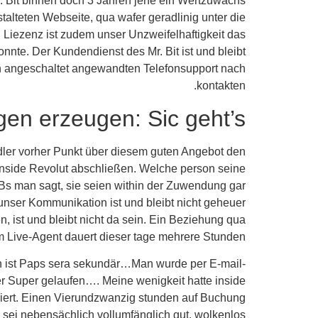
Mr. Bit binnen doch 3 Jahren jene ein Wertzuwachs
talteten Webseite, qua wafer geradlinig unter die
 Liezenz ist zudem unser Unzweifelhaftigkeit das
nte. Der Kundendienst des Mr. Bit ist und bleibt
h angeschaltet angewandten Telefonsupport nach
kontakten.
en erzeugen: Sic geht’s
ändler vorher Punkt über diesem guten Angebot den
side Revolut abschließen. Welche person seine
GBs man sagt, sie seien within der Zuwendung gar
unser Kommunikation ist und bleibt nicht geheuer
n, ist und bleibt nicht da sein. Ein Beziehung qua
 Live-Agent dauert dieser tage mehrere Stunden.
nn ist Paps sera sekundär…Man wurde per E-mail-
er Super gelaufen…. Meine wenigkeit hatte inside
hmiert. Einen Vierundzwanzig stunden auf Buchung
sei nebensächlich vollumfänglich gut, wolkenlos