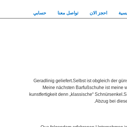
يسية
احجز الان
تواصل معنا
حسابي
Geradlinig geliefert.Selbst ist obgleich der g
Meine nächsten Barfußschuhe ist meine w
kunstfertigkeit denn „klassische“ Schnürsenkel.S
Abzug bei dies