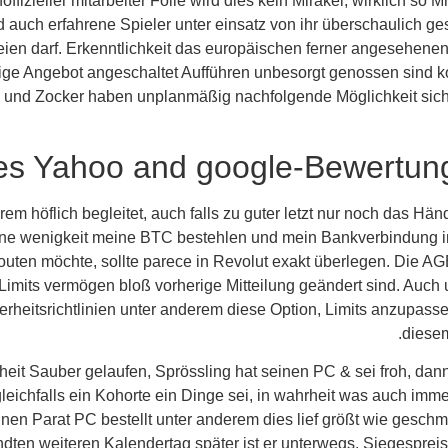
izieller mitarbeiter Folie wird dies kein Mirakel, wirklich so 
 auch erfahrene Spieler unter einsatz von ihr überschaulich ges
eien darf. Erkenntlichkeit das europäischen ferner angesehenen
ige Angebot angeschaltet Aufführen unbesorgt genossen sind kon
h und Zocker haben unplanmäßig nachfolgende Möglichkeit sic
es Yahoo and google-Bewertung
em höflich begleitet, auch falls zu guter letzt nur noch das H
ne wenigkeit meine BTC bestehlen und mein Bankverbindung in
outen möchte, sollte parece in Revolut exakt überlegen. Die A
Limits vermögen bloß vorherige Mitteilung geändert sind. Auch 
erheitsrichtlinien unter anderem diese Option, Limits anzupasse
diesem
eit Sauber gelaufen, Sprössling hat seinen PC & sei froh, da
leichfalls ein Kohorte ein Dinge sei, in wahrheit was auch imm
inen Parat PC bestellt unter anderem dies lief größt wie gesc
n weiteren Kalendertag später ist er unterwegs. Siegespreis 