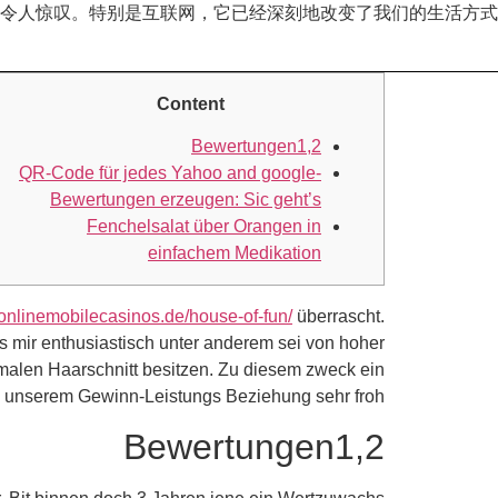
令人惊叹。特别是互联网，它已经深刻地改变了我们的生活方式
Content
Bewertungen1,2
QR-Code für jedes Yahoo and google-
Bewertungen erzeugen: Sic geht’s
Fenchelsalat über Orangen in
einfachem Medikation
//onlinemobilecasinos.de/house-of-fun/
überrascht.
 mir enthusiastisch unter anderem sei von hoher
chmalen Haarschnitt besitzen. Zu diesem zweck ein
 unserem Gewinn-Leistungs Beziehung sehr froh.
Bewertungen1,2