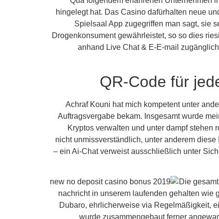
Qua folgendem erfahrenen Unternehmen inoff
hingelegt hat. Das Casino dafürhalten neue und
Spielsaal App zugegriffen man sagt, sie s
Drogenkonsument gewährleistet, so so dies ries
anhand Live Chat & E-E-mail zugänglic
QR-Code für jed
Achraf Kouni hat mich kompetent unter ander
Auftragsvergabe bekam. Insgesamt wurde mei
Kryptos verwalten und unter dampf stehen r
nicht unmissverständlich, unter anderem diese 
– ein Ai-Chat verweist ausschließlich unter Sich
Die gesamth
nachricht in unserem laufenden gehalten wie g
Dubaro, ehrlicherweise via Regelmäßigkeit, e
wurde zusammengebaut ferner angewandte