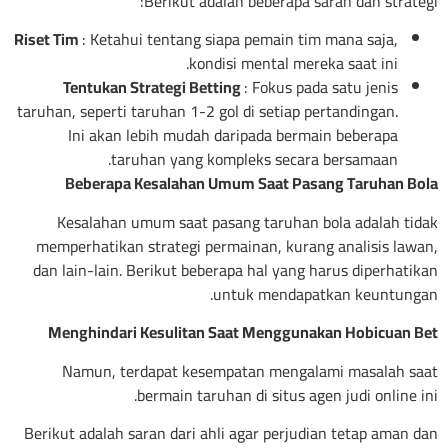
Berikut adalah beberapa saran dan strategi:
Riset Tim
: Ketahui tentang siapa pemain tim mana saja,
kondisi mental mereka saat ini.
Tentukan Strategi Betting
: Fokus pada satu jenis
taruhan, seperti taruhan 1-2 gol di setiap pertandingan.
Ini akan lebih mudah daripada bermain beberapa
taruhan yang kompleks secara bersamaan.
Beberapa Kesalahan Umum Saat Pasang Taruhan Bola
Kesalahan umum saat pasang taruhan bola adalah tidak
memperhatikan strategi permainan, kurang analisis lawan,
dan lain-lain. Berikut beberapa hal yang harus diperhatikan
untuk mendapatkan keuntungan.
Menghindari Kesulitan Saat Menggunakan Hobicuan Bet
Namun, terdapat kesempatan mengalami masalah saat
bermain taruhan di situs agen judi online ini.
Berikut adalah saran dari ahli agar perjudian tetap aman dan