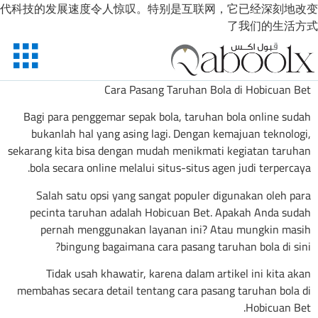
代科技的发展速度令人惊叹。特别是互联网，它已经深刻地改变
了我们的生活方式
Cara Pasang Taruhan Bola di Hobicuan Bet
Bagi para penggemar sepak bola, taruhan bola online sudah
bukanlah hal yang asing lagi. Dengan kemajuan teknologi,
sekarang kita bisa dengan mudah menikmati kegiatan taruhan
bola secara online melalui situs-situs agen judi terpercaya.
Salah satu opsi yang sangat populer digunakan oleh para
pecinta taruhan adalah Hobicuan Bet. Apakah Anda sudah
pernah menggunakan layanan ini? Atau mungkin masih
bingung bagaimana cara pasang taruhan bola di sini?
Tidak usah khawatir, karena dalam artikel ini kita akan
membahas secara detail tentang cara pasang taruhan bola di
Hobicuan Bet.