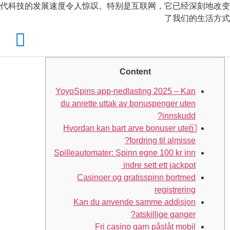
代科技的发展速度令人惊叹。特别是互联网，它已经深刻地改变
了我们的生活方式
Content
YoyoSpins app-nedlasting 2025 – Kan
du anrette uttak av bonuspenger uten
innskudd?
⃣ Hvordan kan bart arve bonuser uten
fordring til almisse?
Spilleautomater: Spinn egne 100 kr inn
indre sett ett jackpot
Casinoer og gratisspinn bortmed
registrering
Kan du anvende samme addisjon
atskillige ganger?
Fri casino garn påslåt mobil