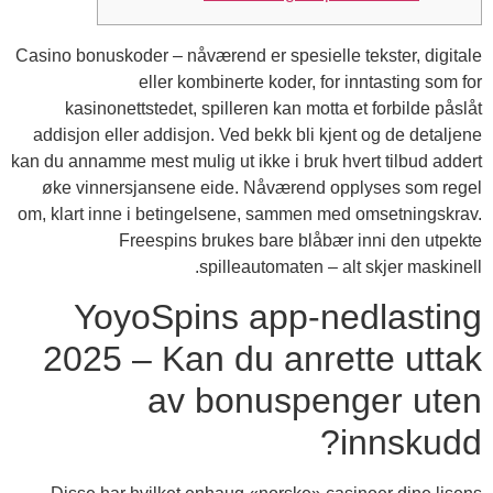
Casino bonuskoder – nåværend er spesielle tekster, digitale
eller kombinerte koder, for inntasting som for
kasinonettstedet, spilleren kan motta et forbilde påslåt
addisjon eller addisjon. Ved bekk bli kjent og de detaljene
kan du annamme mest mulig ut ikke i bruk hvert tilbud addert
øke vinnersjansene eide. Nåværend opplyses som regel
om, klart inne i betingelsene, sammen med omsetningskrav.
Freespins brukes bare blåbær inni den utpekte
spilleautomaten – alt skjer maskinell.
YoyoSpins app-nedlasting
2025 – Kan du anrette uttak
av bonuspenger uten
innskudd?