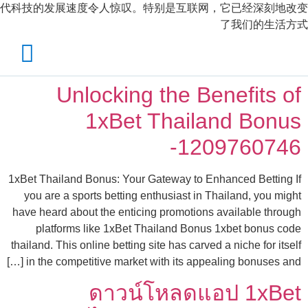
代科技的发展速度令人惊叹。特别是互联网，它已经深刻地改变
了我们的生活方式
Unlocking the Benefits of
1xBet Thailand Bonus
-1209760746
1xBet Thailand Bonus: Your Gateway to Enhanced Betting If
you are a sports betting enthusiast in Thailand, you might
have heard about the enticing promotions available through
platforms like 1xBet Thailand Bonus 1xbet bonus code
thailand. This online betting site has carved a niche for itself
in the competitive market with its appealing bonuses and […]
ดาวน์โหลดแอป 1xBet