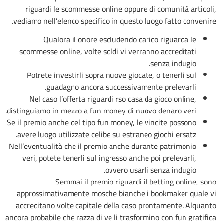
riguardi le scommesse online oppure di comunità articoli,
vediamo nell’elenco specifico in questo luogo fatto convenire.
Qualora il onore escludendo carico riguarda le
scommesse online, volte soldi vi verranno accreditati
senza indugio.
Potrete investirli sopra nuove giocate, o tenerli sul
guadagno ancora successivamente prelevarli.
Nel caso l’offerta riguardi rso casa da gioco online,
distinguiamo in mezzo a fun money di nuovo denaro veri.
Se il premio anche del tipo fun money, le vincite possono
avere luogo utilizzate celibe su estraneo giochi ersatz.
Nell’eventualità che il premio anche durante patrimonio
veri, potete tenerli sul ingresso anche poi prelevarli,
ovvero usarli senza indugio.
Semmai il premio riguardi il betting online, sono
approssimativamente mosche bianche i bookmaker quale vi
accreditano volte capitale della caso prontamente. Alquanto
ancora probabile che razza di ve li trasformino con fun gratifica