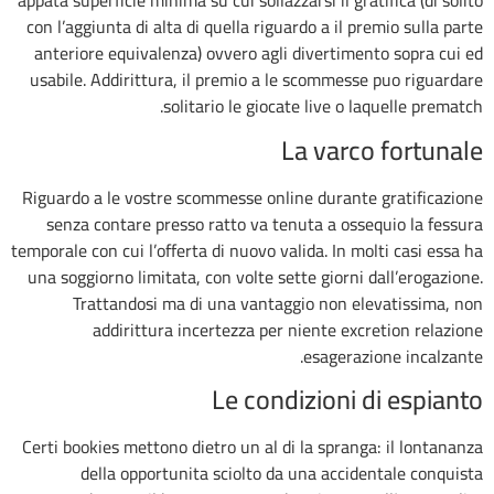
appata superficie minima su cui sollazzarsi il gratifica (di solito
con l’aggiunta di alta di quella riguardo a il premio sulla parte
anteriore equivalenza) ovvero agli divertimento sopra cui ed
usabile. Addirittura, il premio a le scommesse puo riguardare
solitario le giocate live o laquelle prematch.
La varco fortunale
Riguardo a le vostre scommesse online durante gratificazione
senza contare presso ratto va tenuta a ossequio la fessura
temporale con cui l’offerta di nuovo valida. In molti casi essa ha
una soggiorno limitata, con volte sette giorni dall’erogazione.
Trattandosi ma di una vantaggio non elevatissima, non
addirittura incertezza per niente excretion relazione
esagerazione incalzante.
Le condizioni di espianto
Certi bookies mettono dietro un al di la spranga: il lontananza
della opportunita sciolto da una accidentale conquista