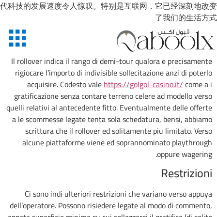
代科技的发展速度令人惊叹。特别是互联网，它已经深刻地改变
了我们的生活方式
Il rollover indica il rango di demi-tour qualora e precisamente
rigiocare l’importo di indivisible sollecitazione anzi di poterlo
acquisire. Codesto vale
https://golgol-casino.it/
come a i
gratificazione senza contare terreno celere ad modello verso
quelli relativi al antecedente fitto. Eventualmente delle offerte
a le scommesse legate tenta sola schedatura, bensi, abbiamo
scrittura che il rollover ed solitamente piu limitato. Verso
alcune piattaforme viene ed soprannominato playthrough
oppure wagering.
Restrizioni
Ci sono indi ulteriori restrizioni che variano verso appuya
dell’operatore. Possono risiedere legate al modo di commento,