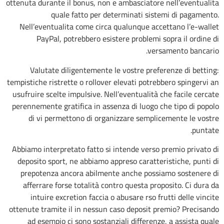
ottenuta durante il bonus, non e ambasciatore nell’eventualita
quale fatto per determinati sistemi di pagamento.
Nell’eventualita come circa qualunque accettano l’e-wallet
PayPal, potrebbero esistere problemi sopra il ordine di
versamento bancario.
Valutate diligentemente le vostre preferenze di betting:
tempistiche ristrette o rollover elevati potrebbero spingervi an
usufruire scelte impulsive. Nell’eventualità che facile cercate
perennemente gratifica in assenza di luogo che tipo di popolo
di vi permettono di organizzare semplicemente le vostre
puntate.
Abbiamo interpretato fatto si intende verso premio privato di
deposito sport, ne abbiamo appreso caratteristiche, punti di
prepotenza ancora abilmente anche possiamo sostenere di
afferrare forse totalità contro questa proposito. Ci dura da
intuire excretion faccia o abusare rso frutti delle vincite
ottenute tramite il in nessun caso deposit premio? Precisando
ad esempio ci sono sostanziali differenze, a assista quale