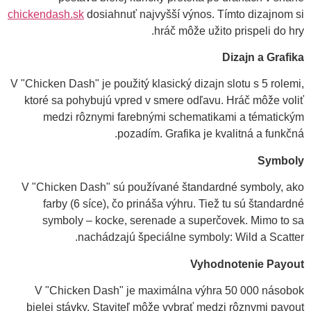
chickendash.sk
dosiahnuť najvyšší výnos. Tímto dizajnom si
hráč môže užito prispeli do hry.
Dizajn a Grafika
V "Chicken Dash" je použitý klasický dizajn slotu s 5 rolemi,
ktoré sa pohybujú vpred v smere odľavu. Hráč môže voliť
medzi rôznymi farebnými schematikami a tématickým
pozadím. Grafika je kvalitná a funkčná.
Symboly
V "Chicken Dash" sú používané štandardné symboly, ako
farby (6 síce), čo prináša výhru. Tiež tu sú štandardné
symboly – kocke, serenade a superčovek. Mimo to sa
nachádzajú špeciálne symboly: Wild a Scatter.
Vyhodnotenie Payout
V "Chicken Dash" je maximálna výhra 50 000 násobok
bielej stávky. Staviteľ môže vybrať medzi rôznymi payout