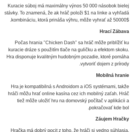
Kuracie súboj má maximálny výnos 50 000 násobok bielej
stávky. To znamená, že ak hráč položi $1 na linke a vyhľadá
kombináciu, ktorá prináša výhru, môže vyhrať až 50000$.
Hrací Zábava
Počas hrania "Chicken Dash" sa hráč môže priblížiť ku
kuracie dráze s použitím tlače na guličku a efektom skoku.
Hra disponuje kvalitným hudobným pozadie, ktoré pomáha
vytvoriť dojem z prírody.
Mobilná hranie
Hra je kompatibilná s Androidom a iOS systémami, takže
hráči môžu hrať online kasína cez ich mobilný zaťah. Hráč
tiež môže uložiť hru na domovský počítač v aplikácii a
pokračovať kde bol.
Záujem Hračky
Hračka má dobrý pocit z toho, že hráči si vedno súhlasia,