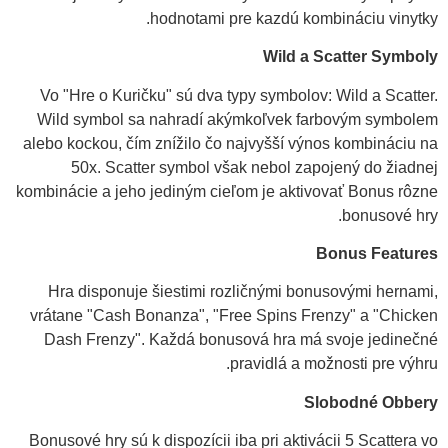
hodnotami pre kazdú kombináciu vinytky.
Wild a Scatter Symboly
Vo "Hre o Kuričku" sú dva typy symbolov: Wild a Scatter.
Wild symbol sa nahradí akýmkoľvek farbovým symbolem
alebo kockou, čím znížilo čo najvyšší výnos kombináciu na
50x. Scatter symbol však nebol zapojený do žiadnej
kombinácie a jeho jediným cieľom je aktivovať Bonus rôzne
bonusové hry.
Bonus Features
Hra disponuje šiestimi rozličnými bonusovými hernami,
vrátane "Cash Bonanza", "Free Spins Frenzy" a "Chicken
Dash Frenzy". Každá bonusová hra má svoje jedinečné
pravidlá a možnosti pre výhru.
Slobodné Obbery
Bonusové hry sú k dispozícii iba pri aktivácii 5 Scattera vo