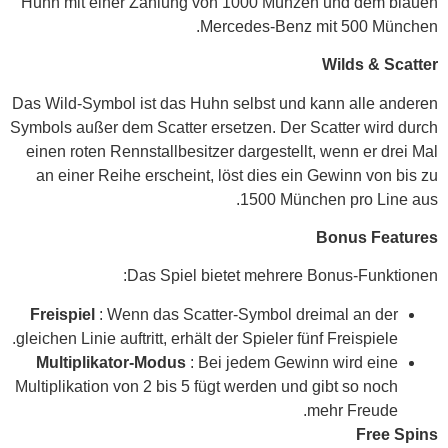
Huhn mit einer Zahlung von 1000 Münzen und dem blauen
Mercedes-Benz mit 500 München.
Wilds & Scatter
Das Wild-Symbol ist das Huhn selbst und kann alle anderen
Symbols außer dem Scatter ersetzen. Der Scatter wird durch
einen roten Rennstallbesitzer dargestellt, wenn er drei Mal
an einer Reihe erscheint, löst dies ein Gewinn von bis zu
1500 München pro Line aus.
Bonus Features
Das Spiel bietet mehrere Bonus-Funktionen:
Freispiel
: Wenn das Scatter-Symbol dreimal an der
gleichen Linie auftritt, erhält der Spieler fünf Freispiele.
Multiplikator-Modus
: Bei jedem Gewinn wird eine
Multiplikation von 2 bis 5 fügt werden und gibt so noch
mehr Freude.
Free Spins