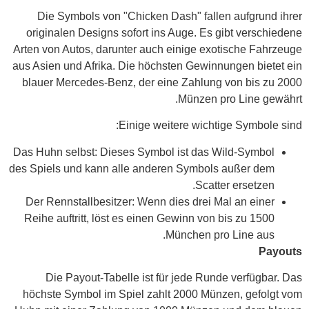
Die Symbols von "Chicken Dash" fallen aufgrund ihrer
originalen Designs sofort ins Auge. Es gibt verschiedene
Arten von Autos, darunter auch einige exotische Fahrzeuge
aus Asien und Afrika. Die höchsten Gewinnungen bietet ein
blauer Mercedes-Benz, der eine Zahlung von bis zu 2000
Münzen pro Line gewährt.
Einige weitere wichtige Symbole sind:
Das Huhn selbst: Dieses Symbol ist das Wild-Symbol
des Spiels und kann alle anderen Symbols außer dem
Scatter ersetzen.
Der Rennstallbesitzer: Wenn dies drei Mal an einer
Reihe auftritt, löst es einen Gewinn von bis zu 1500
München pro Line aus.
Payouts
Die Payout-Tabelle ist für jede Runde verfügbar. Das
höchste Symbol im Spiel zahlt 2000 Münzen, gefolgt vom