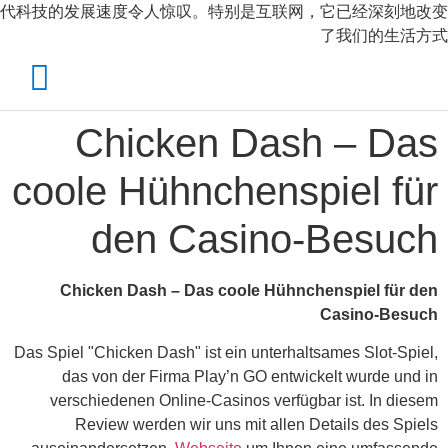
代科技的发展速度令人惊叹。特别是互联网，它已经深刻地改变
了我们的生活方式
Chicken Dash – Das
coole Hühnchenspiel für
den Casino-Besuch
Chicken Dash – Das coole Hühnchenspiel für den
Casino-Besuch
Das Spiel "Chicken Dash" ist ein unterhaltsames Slot-Spiel,
das von der Firma Play’n GO entwickelt wurde und in
verschiedenen Online-Casinos verfügbar ist. In diesem
Review werden wir uns mit allen Details des Spiels