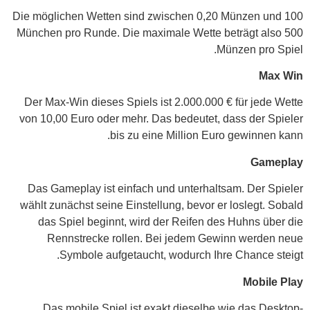
Die möglichen Wetten sind zwischen 0,20 Münzen und 100
München pro Runde. Die maximale Wette beträgt also 500
Münzen pro Spiel.
Max Win
Der Max-Win dieses Spiels ist 2.000.000 € für jede Wette
von 10,00 Euro oder mehr. Das bedeutet, dass der Spieler
bis zu eine Million Euro gewinnen kann.
Gameplay
Das Gameplay ist einfach und unterhaltsam. Der Spieler
wählt zunächst seine Einstellung, bevor er loslegt. Sobald
das Spiel beginnt, wird der Reifen des Huhns über die
Rennstrecke rollen. Bei jedem Gewinn werden neue
Symbole aufgetaucht, wodurch Ihre Chance steigt.
Mobile Play
Das mobile Spiel ist exakt dieselbe wie das Desktop-