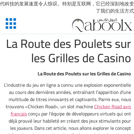
代科技的发展速度令人惊叹。特别是互联网，它已经深刻地改变
了我们的生活方式
La Route des Poulets sur
les Grilles de Casino
La Route des Poulets sur les Grilles de Casino
L’industrie du jeu en ligne a connu une explosion exponentielle
au cours des dernières années, entraînant l’apparition d’une
multitude de titres innovants et captivants. Parmi eux, nous
trouvons «Chicken Road», un slot machine
Chicken Road avis
français
conçu par l’équipe de développeurs virtuels qui ont
déjà prouvé leur habileté en créant des jeux stimulants pour
les joueurs. Dans cet article, nous allons explorer le concept