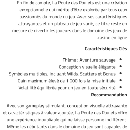
En fin de compte, La Route des Poulets est une création
exceptionnelle qui mérite d’être explorée par tous ceux
passionnés du monde du jeu. Avec ses caractéristiques
attrayantes et un plateau de jeu varié, ce titre reste en
mesure de divertir les joueurs dans le domaine des jeux de
casino en ligne.
Caractéristiques Clés
Thème : Aventure sauvage
Conception visuelle élégante
Symboles multiples, incluant Wilds, Scatters et Bonus
Gain maximum élevé de 1 000 fois la mise initiale
Volatilité équilibrée pour un jeu en toute sécurité
Recommandation
Avec son gameplay stimulant, conception visuelle attrayante
et caractéristiques à valeur ajoutée, La Route des Poulets offre
une expérience inoubliable qui ne laisse personne indifférent.
Même les débutants dans le domaine du jeu sont capables de