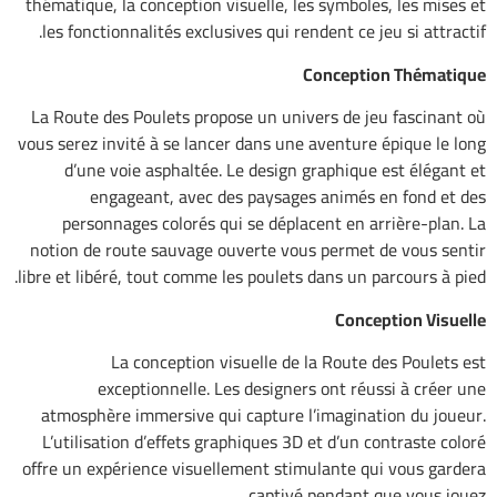
thématique, la conception visuelle, les symboles, les mises et
les fonctionnalités exclusives qui rendent ce jeu si attractif.
Conception Thématique
La Route des Poulets propose un univers de jeu fascinant où
vous serez invité à se lancer dans une aventure épique le long
d’une voie asphaltée. Le design graphique est élégant et
engageant, avec des paysages animés en fond et des
personnages colorés qui se déplacent en arrière-plan. La
notion de route sauvage ouverte vous permet de vous sentir
libre et libéré, tout comme les poulets dans un parcours à pied.
Conception Visuelle
La conception visuelle de la Route des Poulets est
exceptionnelle. Les designers ont réussi à créer une
atmosphère immersive qui capture l’imagination du joueur.
L’utilisation d’effets graphiques 3D et d’un contraste coloré
offre un expérience visuellement stimulante qui vous gardera
captivé pendant que vous jouez.