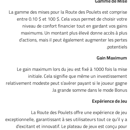
Gamme de Mise
La gamme des mises pour la Route des Poulets est comprise
entre 0.10 $ et 100 $. Cela vous permet de choisir votre
niveau de confort financier tout en gardant vos gains
maximums. Un montant plus élevé donne accès à plus
d’actions, mais il peut également augmenter les pertes
potentiels.
Gain Maximum
Le gain maximum lors du jeu est fixé à 1000 fois la mise
initiale. Cela signifie que même un investissement
relativement modeste peut s’avérer payant si le joueur gagne
la grande somme dans le mode Bonus.
Expérience de Jeu
La Route des Poulets offre une expérience de jeu
exceptionnelle, garantissant à ses utilisateurs tout ce qu’il y a
d’excitant et innovatif. Le plateau de jeux est conçu pour