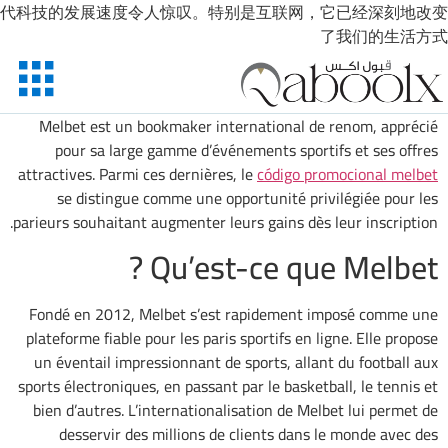
代科技的发展速度令人惊叹。特别是互联网，它已经深刻地改变
了我们的生活方式
Melbet est un bookmaker international de renom, apprécié
pour sa large gamme d’événements sportifs et ses offres
attractives. Parmi ces dernières, le
código promocional melbet
se distingue comme une opportunité privilégiée pour les
parieurs souhaitant augmenter leurs gains dès leur inscription.
Qu’est-ce que Melbet ?
Fondé en 2012, Melbet s’est rapidement imposé comme une
plateforme fiable pour les paris sportifs en ligne. Elle propose
un éventail impressionnant de sports, allant du football aux
sports électroniques, en passant par le basketball, le tennis et
bien d’autres. L’internationalisation de Melbet lui permet de
desservir des millions de clients dans le monde avec des