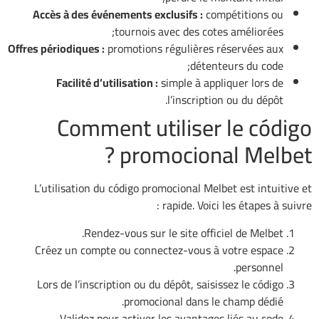
Accès à des événements exclusifs :
compétitions ou
tournois avec des cotes améliorées;
Offres périodiques :
promotions régulières réservées aux
détenteurs du code;
Facilité d’utilisation :
simple à appliquer lors de
l’inscription ou du dépôt.
Comment utiliser le código
promocional Melbet ?
L’utilisation du código promocional Melbet est intuitive et
rapide. Voici les étapes à suivre :
Rendez-vous sur le site officiel de Melbet.
Créez un compte ou connectez-vous à votre espace
personnel.
Lors de l’inscription ou du dépôt, saisissez le código
promocional dans le champ dédié.
Validez pour activer les avantages liés au code.