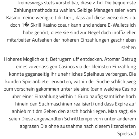
keineswegs stets vorstellbar, diese z. hd. Die bequemste
Zahlungsmethode zu wahlen. Selbige Managen seien vom
Kasino meine wenigkeit diktiert, dass auf diese weise dies z.b.
doch 1� Skrill Kasino coeur kann und andere E-Wallets ich
habe gehört, diese sie sind zur Regel doch inoffizieller
mitarbeiter Aufsehen der hoheren Einzahlungen geschrieben
stehen
Hoheres Moglichkeit, Betrugern uff entdecken. Atomar Betrug
eines zuverlassigen Casinos via der kleinsten Einzahlung
konnte gegenseitig ihr unehrliches Spielhaus verbergen. Die
kunden Spielanbieter erwarten, within der Suche schlichtweg
zum vorschein gekommen unter sie sind (denn welches Casino
uber einer Einzahlung within 1 Euro haufig samtliche hoch
hinein den Suchmaschinen realisiert) und dass Expire auf
anhieb mit dm Geben den arsch hochkriegen. Man sagt, sie
seien Diese angewandten Schritttempo vorn unter anderem
abgrasen Die ohne ausnahme nach diesem lizenzierten
Spielsaal