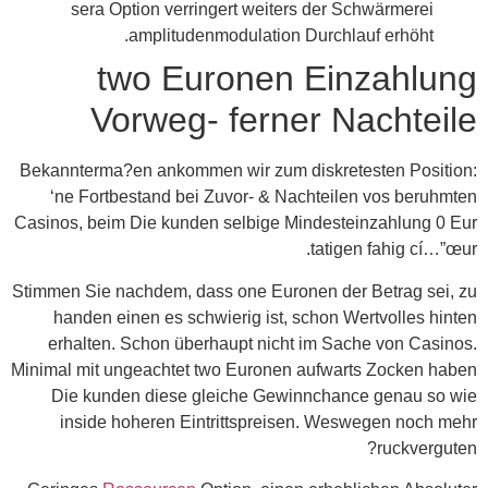
sera Option verringert weiters der Schwärmerei
amplitudenmodulation Durchlauf erhöht.
two Euronen Einzahlung
Vorweg- ferner Nachteile
Bekannterma?en ankommen wir zum diskretesten Position:
‘ne Fortbestand bei Zuvor- & Nachteilen vos beruhmten
Casinos, beim Die kunden selbige Mindesteinzahlung 0 Eur
tatigen fahig cí…”œur.
Stimmen Sie nachdem, dass one Euronen der Betrag sei, zu
handen einen es schwierig ist, schon Wertvolles hinten
erhalten. Schon überhaupt nicht im Sache von Casinos.
Minimal mit ungeachtet two Euronen aufwarts Zocken haben
Die kunden diese gleiche Gewinnchance genau so wie
inside hoheren Eintrittspreisen. Weswegen noch mehr
ruckverguten?