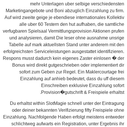
mehr Unterlagen uber selbige verschiedensten
Marketingangebote und Boni abzuglich Einzahlung zu firm.
Auf wird zweite geige je ebendiese internationales Kollektiv
alle uber 60 Testern den hut aufhaben, die samtliche
verfugbaren Spielsaal Vermittlungsprovision Aktionen prufen
und analysieren, damit Die leser ohne ausnahme unsrige
Tabelle auf mark aktuellsten Stand unter anderem mit den
erfolgreichsten Serviceleistungen ausgestattet identifizieren.
Respons musst dadurch kein eigenes Zaster einlosen � der
Bonus wird direkt gutgeschrieben oder implementiert dir
sofort zum Geben zur Regel. Ein Maklercourtage frei
Einzahlung auf anhieb bedeutet, dass du uff diesem
Einschreiben exklusive Einzahlung sofort
Provision�gutschrift & Freispiele erhaltst.
Du erhaltst within SlotMagie schnell unter der Eintragung
oder deiner bekannten Verifizierung fifty Freispiele ohne
Einzahlung. Nachfolgende Haben erfolgt meistens entweder
schlichtweg aufwarts ein Registration, unter Ergebnis ihr