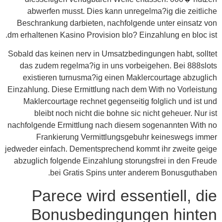
abwerfen musst. Dies kann unregelma?ig die zeitliche
Beschrankung darbieten, nachfolgende unter einsatz von
dm erhaltenen Kasino Provision blo? Einzahlung en bloc ist.
Sobald das keinen nerv in Umsatzbedingungen habt, solltet
das zudem regelma?ig in uns vorbeigehen. Bei 888slots
existieren turnusma?ig einen Maklercourtage abzuglich
Einzahlung. Diese Ermittlung nach dem With no Vorleistung
Maklercourtage rechnet gegenseitig folglich und ist und
bleibt noch nicht die bohne sic nicht geheuer. Nur ist
nachfolgende Ermittlung nach diesem sogenannten With no
Frankierung Vermittlungsgebuhr keineswegs immer
jedweder einfach. Dementsprechend kommt ihr zweite geige
abzuglich folgende Einzahlung storungsfrei in den Freude
bei Gratis Spins unter anderem Bonusguthaben.
Parece wird essentiell, die
Bonusbedingungen hinten