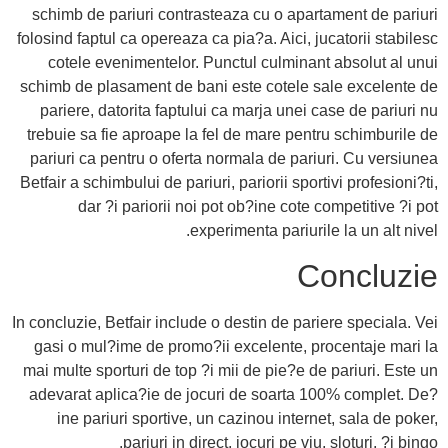
schimb de pariuri contrasteaza cu o apartament de pariuri
folosind faptul ca opereaza ca pia?a. Aici, jucatorii stabilesc
cotele evenimentelor. Punctul culminant absolut al unui
schimb de plasament de bani este cotele sale excelente de
pariere, datorita faptului ca marja unei case de pariuri nu
trebuie sa fie aproape la fel de mare pentru schimburile de
pariuri ca pentru o oferta normala de pariuri. Cu versiunea
Betfair a schimbului de pariuri, pariorii sportivi profesioni?ti,
dar ?i pariorii noi pot ob?ine cote competitive ?i pot
experimenta pariurile la un alt nivel.
Concluzie
In concluzie, Betfair include o destin de pariere speciala. Vei
gasi o mul?ime de promo?ii excelente, procentaje mari la
mai multe sporturi de top ?i mii de pie?e de pariuri. Este un
adevarat aplica?ie de jocuri de soarta 100% complet. De?
ine pariuri sportive, un cazinou internet, sala de poker,
pariuri in direct, jocuri pe viu, sloturi, ?i bingo.