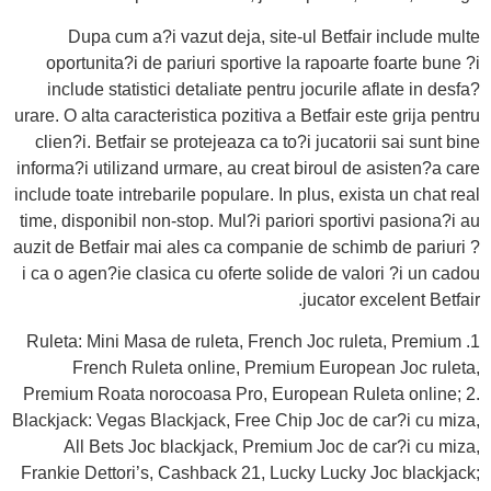
Dupa cum a?i vazut deja, site-ul Betfair include multe
oportunita?i de pariuri sportive la rapoarte foarte bune ?i
include statistici detaliate pentru jocurile aflate in desfa?
urare. O alta caracteristica pozitiva a Betfair este grija pentru
clien?i. Betfair se protejeaza ca to?i jucatorii sai sunt bine
informa?i utilizand urmare, au creat biroul de asisten?a care
include toate intrebarile populare. In plus, exista un chat real
time, disponibil non-stop. Mul?i pariori sportivi pasiona?i au
auzit de Betfair mai ales ca companie de schimb de pariuri ?
i ca o agen?ie clasica cu oferte solide de valori ?i un cadou
jucator excelent Betfair.
1. Ruleta: Mini Masa de ruleta, French Joc ruleta, Premium
French Ruleta online, Premium European Joc ruleta,
Premium Roata norocoasa Pro, European Ruleta online; 2.
Blackjack: Vegas Blackjack, Free Chip Joc de car?i cu miza,
All Bets Joc blackjack, Premium Joc de car?i cu miza,
Frankie Dettori’s, Cashback 21, Lucky Lucky Joc blackjack;