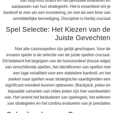
van stop-loss orders en het periodiek evalueren en
aanpassen van hun strategieën. Het is essentieel om je
bankroll te zien als een investering, en niet als een bron van
onmiddellijke bevrediging. Discipline is hierbij cruciaal.
Spel Selectie: Het Kiezen van de
Juiste Gevechten
Niet alle casinospellen zijn gelijk geschapen. Voor de
ervaren speler is de selectie van de juiste spellen cruciaal.
Dit betekent het begrijpen van de huisvoordeel (house edge)
van verschillende spellen, het identificeren van spellen met
een lage volatiliteit voor een stabielere bankroll, en het
zoeken naar spellen waar strategische vaardigheden een
significant voordeel kunnen opleveren. Blackjack, poker en
bepaalde varianten van video poker zijn hier voorbeelden
van. Het vereist het bestuderen van spelregels, het oefenen
van strategieën en het continu evalueren van je prestaties.