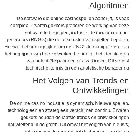
Algoritmen
De software die online casinospellen aandrijft, is vaak
complex. Ervaren gokkers proberen de werking van deze
software te begrijpen, inclusief de random number
generators (RNG’s) die de uitkomsten van spellen bepalen.
Hoewel het onmogelijk is om de RNG’s te manipuleren, kan
het begrijpen van hoe ze werken helpen bij het identificeren
van potentiële patronen of afwijkingen. Dit vereist
technische kennis en een analytische benadering.
Het Volgen van Trends en
Ontwikkelingen
De online casino industrie is dynamisch. Nieuwe spellen,
technologieën en strategieën verschijnen continu. Ervaren
gokkers houden de laatste trends en ontwikkelingen
nauwlettend in de gaten. Dit omvat het volgen van nieuws,
het lezen van forums en het deelnemen aan online