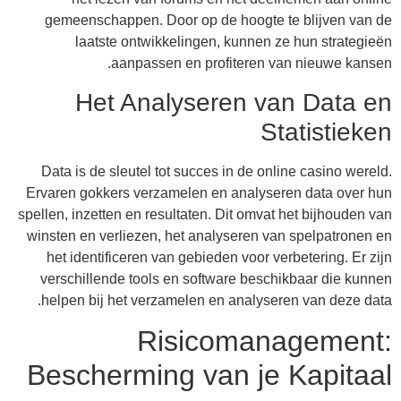
gemeenschappen. Door op de hoogte te blijven van de
laatste ontwikkelingen, kunnen ze hun strategieën
aanpassen en profiteren van nieuwe kansen.
Het Analyseren van Data en
Statistieken
Data is de sleutel tot succes in de online casino wereld.
Ervaren gokkers verzamelen en analyseren data over hun
spellen, inzetten en resultaten. Dit omvat het bijhouden van
winsten en verliezen, het analyseren van spelpatronen en
het identificeren van gebieden voor verbetering. Er zijn
verschillende tools en software beschikbaar die kunnen
helpen bij het verzamelen en analyseren van deze data.
Risicomanagement:
Bescherming van je Kapitaal