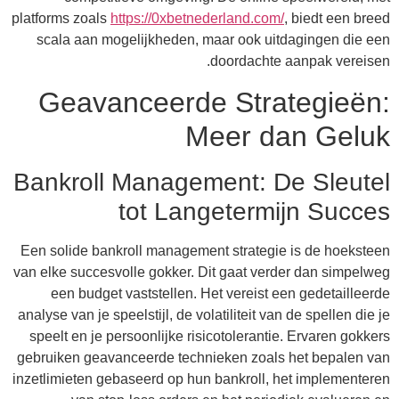
platforms zoals
https://0xbetnederland.com/
, biedt een breed
scala aan mogelijkheden, maar ook uitdagingen die een
doordachte aanpak vereisen.
Geavanceerde Strategieën:
Meer dan Geluk
Bankroll Management: De Sleutel
tot Langetermijn Succes
Een solide bankroll management strategie is de hoeksteen
van elke succesvolle gokker. Dit gaat verder dan simpelweg
een budget vaststellen. Het vereist een gedetailleerde
analyse van je speelstijl, de volatiliteit van de spellen die je
speelt en je persoonlijke risicotolerantie. Ervaren gokkers
gebruiken geavanceerde technieken zoals het bepalen van
inzetlimieten gebaseerd op hun bankroll, het implementeren