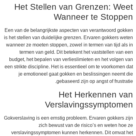
Het Stellen van Grenzen: Weet
Wanneer te Stoppen
Een van de belangrijkste aspecten van verantwoord gokken
is het stellen van duidelijke grenzen. Ervaren gokkers weten
wanneer ze moeten stoppen, zowel in termen van tijd als in
termen van geld. Dit betekent het vaststellen van een
budget, het bepalen van verlieslimieten en het volgen van
een strikte discipline. Het is essentieel om te voorkomen dat
je emotioneel gaat gokken en beslissingen neemt die
gebaseerd zijn op angst of frustratie.
Het Herkennen van
Verslavingssymptomen
Gokverslaving is een ernstig probleem. Ervaren gokkers zijn
zich bewust van de risico’s en weten hoe ze
verslavingssymptomen kunnen herkennen. Dit omvat het