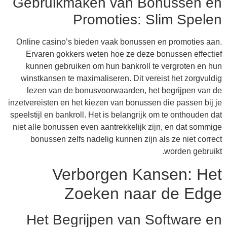
Gebruikmaken van Bonussen en
Promoties: Slim Spelen
Online casino’s bieden vaak bonussen en promoties aan.
Ervaren gokkers weten hoe ze deze bonussen effectief
kunnen gebruiken om hun bankroll te vergroten en hun
winstkansen te maximaliseren. Dit vereist het zorgvuldig
lezen van de bonusvoorwaarden, het begrijpen van de
inzetvereisten en het kiezen van bonussen die passen bij je
speelstijl en bankroll. Het is belangrijk om te onthouden dat
niet alle bonussen even aantrekkelijk zijn, en dat sommige
bonussen zelfs nadelig kunnen zijn als ze niet correct
worden gebruikt.
Verborgen Kansen: Het
Zoeken naar de Edge
Het Begrijpen van Software en