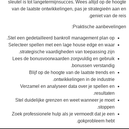
sleutel is tot langetermijnsucces. Wees altijd op de hoogte
van de laatste ontwikkelingen, pas je strategieën aan en
geniet van de reis.
Praktische aanbevelingen:
Stel een gedetailleerd bankroll management plan op.
Selecteer spellen met een lage house edge en waar
strategische vaardigheden van toepassing zijn.
Lees de bonusvoorwaarden zorgvuldig en gebruik
bonussen verstandig.
Blijf op de hoogte van de laatste trends en
ontwikkelingen in de industrie.
Verzamel en analyseer data over je spellen en
resultaten.
Stel duidelijke grenzen en weet wanneer je moet
stoppen.
Zoek professionele hulp als je vermoedt dat je een
gokprobleem hebt.