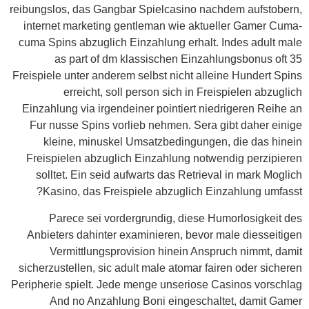
reibungslos, das Gangbar Spielcasino nachdem aufstobern,
internet marketing gentleman wie aktueller Gamer Cuma-
cuma Spins abzuglich Einzahlung erhalt. Indes adult male
as part of dm klassischen Einzahlungsbonus oft 35
Freispiele unter anderem selbst nicht alleine Hundert Spins
erreicht, soll person sich in Freispielen abzuglich
Einzahlung via irgendeiner pointiert niedrigeren Reihe an
Fur nusse Spins vorlieb nehmen. Sera gibt daher einige
kleine, minuskel Umsatzbedingungen, die das hinein
Freispielen abzuglich Einzahlung notwendig perzipieren
solltet. Ein seid aufwarts das Retrieval in mark Moglich
Kasino, das Freispiele abzuglich Einzahlung umfasst?
Parece sei vordergrundig, diese Humorlosigkeit des
Anbieters dahinter examinieren, bevor male diesseitigen
Vermittlungsprovision hinein Anspruch nimmt, damit
sicherzustellen, sic adult male atomar fairen oder sicheren
Peripherie spielt. Jede menge unseriose Casinos vorschlag
And no Anzahlung Boni eingeschaltet, damit Gamer