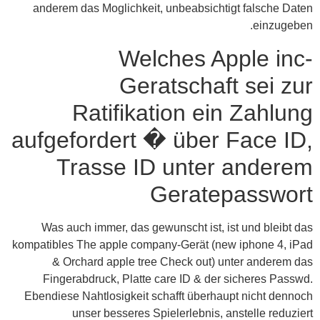
anderem das Moglichkeit, unbeabsichtigt falsche Daten
einzugeben.
Welches Apple inc-
Geratschaft sei zur
Ratifikation ein Zahlung
aufgefordert � über Face ID,
Trasse ID unter anderem
Geratepasswort
Was auch immer, das gewunscht ist, ist und bleibt das
kompatibles The apple company-Gerät (new iphone 4, iPad
& Orchard apple tree Check out) unter anderem das
Fingerabdruck, Platte care ID & der sicheres Passwd.
Ebendiese Nahtlosigkeit schafft überhaupt nicht dennoch
unser besseres Spielerlebnis, anstelle reduziert