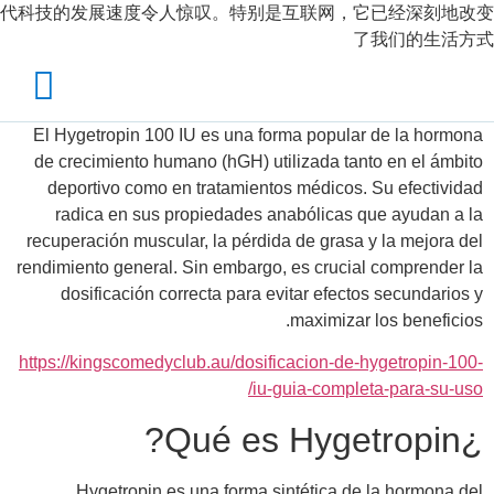
代科技的发展速度令人惊叹。特别是互联网，它已经深刻地改变
了我们的生活方式
El Hygetropin 100 IU es una forma popular de la hormona
de crecimiento humano (hGH) utilizada tanto en el ámbito
deportivo como en tratamientos médicos. Su efectividad
radica en sus propiedades anabólicas que ayudan a la
recuperación muscular, la pérdida de grasa y la mejora del
rendimiento general. Sin embargo, es crucial comprender la
dosificación correcta para evitar efectos secundarios y
maximizar los beneficios.
https://kingscomedyclub.au/dosificacion-de-hygetropin-100-
iu-guia-completa-para-su-uso/
¿Qué es Hygetropin?
Hygetropin es una forma sintética de la hormona del