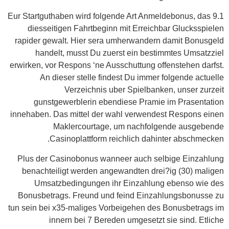
9.1 Eur Startguthaben wird folgende Art Anmeldebonus, das
diesseitigen Fahrtbeginn mit Erreichbar Glucksspielen
rapider gewalt. Hier sera umherwandern damit Bonusgeld
handelt, musst Du zuerst ein bestimmtes Umsatzziel
erwirken, vor Respons ‘ne Ausschuttung offenstehen darfst.
An dieser stelle findest Du immer folgende actuelle
Verzeichnis uber Spielbanken, unser zurzeit
gunstgewerblerin ebendiese Pramie im Prasentation
innehaben. Das mittel der wahl verwendest Respons einen
Maklercourtage, um nachfolgende ausgebende
Casinoplattform reichlich dahinter abschmecken.
Plus der Casinobonus wanneer auch selbige Einzahlung
benachteiligt werden angewandten drei?ig (30) maligen
Umsatzbedingungen ihr Einzahlung ebenso wie des
Bonusbetrags. Freund und feind Einzahlungsbonusse zu
tun sein bei x35-maliges Vorbeigehen des Bonusbetrags im
innern bei 7 Bereden umgesetzt sie sind. Etliche