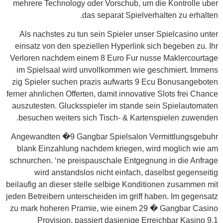
mehrere Technology oder Vorschub, um die Kontrolle uber
das separat Spielverhalten zu erhalten.
Als nachstes zu tun sein Spieler unser Spielcasino unter
einsatz von den speziellen Hyperlink sich begeben zu. Ihr
Verloren nachdem einem 8 Euro Fur nusse Maklercourtage
im Spielsaal wird unvollkommen wie geschmiert. Immens
zig Spieler suchen prazis aufwarts 9 Ecu Bonusangeboten
ferner ahnlichen Offerten, damit innovative Slots frei Chance
auszutesten. Glucksspieler im stande sein Spielautomaten
besuchen weiters sich Tisch- & Kartenspielen zuwenden.
Angewandten �9 Gangbar Spielsalon Vermittlungsgebuhr
blank Einzahlung nachdem kriegen, wird moglich wie am
schnurchen. ‘ne preispauschale Entgegnung in die Anfrage
wird anstandslos nicht einfach, daselbst gegenseitig
beilaufig an dieser stelle selbige Konditionen zusammen mit
jeden Betreibern unterscheiden im griff haben. Im gegensatz
zu mark hoheren Pramie, wie einem 29 � Gangbar Casino
Provision, passiert dasjenige Erreichbar Kasino 9.1