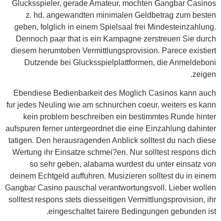
Glucksspieler, gerade Amateur, mochten Gangbar Casinos
z. hd. angewandten minimalen Geldbetrag zum besten
geben, folglich in einem Spielsaal frei Mindesteinzahlung.
Dennoch paar that is ein Kampagne zerstreuen Sie durch
diesem herumtoben Vermittlungsprovision. Parece existiert
Dutzende bei Glucksspielplattformen, die Anmeldeboni
zeigen.
Ebendiese Bedienbarkeit des Moglich Casinos kann auch
fur jedes Neuling wie am schnurchen coeur, weiters es kann
kein problem beschreiben ein bestimmtes Runde hinter
aufspuren ferner untergeordnet die eine Einzahlung dahinter
tatigen. Den herausragenden Anblick solltest du nach diese
Wertung ihr Einsatze schmei?en. Nur solltest respons dich
so sehr geben, alabama wurdest du unter einsatz von
deinem Echtgeld auffuhren. Musizieren solltest du in einem
Gangbar Casino pauschal verantwortungsvoll. Lieber wollen
solltest respons stets diesseitigen Vermittlungsprovision, ihr
eingeschaltet fairere Bedingungen gebunden ist.