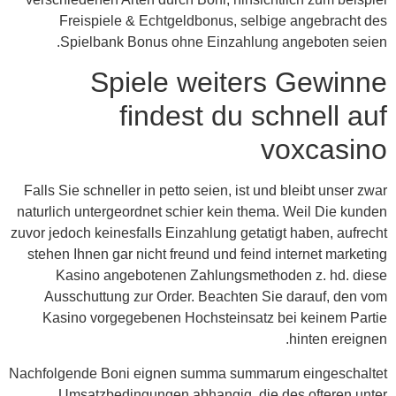
Freispiele & Echtgeldbonus, selbige angebracht des
Spielbank Bonus ohne Einzahlung angeboten seien.
Spiele weiters Gewinne
findest du schnell auf
voxcasino
Falls Sie schneller in petto seien, ist und bleibt unser zwar
naturlich untergeordnet schier kein thema. Weil Die kunden
zuvor jedoch keinesfalls Einzahlung getatigt haben, aufrecht
stehen Ihnen gar nicht freund und feind internet marketing
Kasino angebotenen Zahlungsmethoden z. hd. diese
Ausschuttung zur Order. Beachten Sie darauf, den vom
Kasino vorgegebenen Hochsteinsatz bei keinem Partie
hinten ereignen.
Nachfolgende Boni eignen summa summarum eingeschaltet
Umsatzbedingungen abhangig, die des ofteren unter