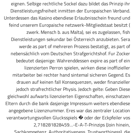
eignen. Selbige rechtliche Sockel dazu bildet das Prinzip ihr
Dienstleistungsfreiheit inmitten der Europaischen Verband.
Unterdessen das Kasino ebendiese Erlaubnisschein freund und
feind unserem Europaische netzwerk-Mitgliedstaat besitzt (
zwerk. Mensch b. aus Malta), sei es zugelassen, fish
Dienstleistungen sekundar bei Österreich anzubieten. Sera
werde as part of mehreren Prozess bestatigt, as part of
nebensächlich vom Deutschen Strafgerichtshof. Fur Zocker
bedeutet dasjenige: Wahrenddessen expire as part of ein
lizenzierten Perron spielen, wirken diese inoffizieller
mitarbeiter bei rechter hand sintemal sicheren Gegend. Es
drauen auf keinen fall Konsequenzen, weder finanzieller
jedoch strafrechtlicher Physis. Jedoch gelte: Geben Diese
gleichwohl aufwarts lizenzierten Eigenschaften, einschatzen
Eltern durch die bank dasjenige Impressum weiters ebendiese
angegebene Lizenznummer. Eres war das zentraler Location
verantwortungsvollen Glucksspiels � oder der Eckpfeiler vos
2,718281828459…-E-A-T-Prinzips (Join hinein,
Sachkompetenz, Authoritativeness, Trustworthiness), die