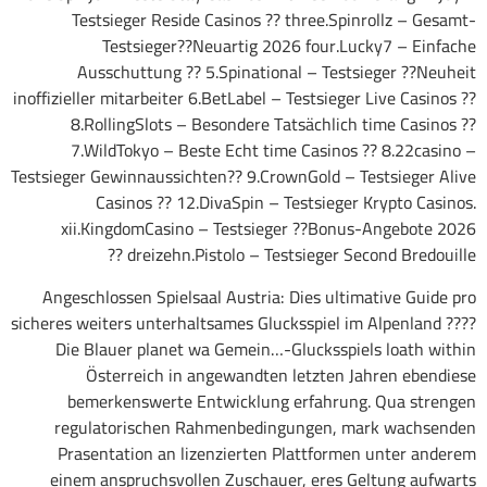
Testsieger Reside Casinos ?? three.Spinrollz – Gesamt-
Testsieger??Neuartig 2026 four.Lucky7 – Einfache
Ausschuttung ?? 5.Spinational – Testsieger ??Neuheit
inoffizieller mitarbeiter 6.BetLabel – Testsieger Live Casinos ??
8.RollingSlots – Besondere Tatsächlich time Casinos ??
7.WildTokyo – Beste Echt time Casinos ?? 8.22casino –
Testsieger Gewinnaussichten?? 9.CrownGold – Testsieger Alive
Casinos ?? 12.DivaSpin – Testsieger Krypto Casinos.
xii.KingdomCasino – Testsieger ??Bonus-Angebote 2026
dreizehn.Pistolo – Testsieger Second Bredouille ??
Angeschlossen Spielsaal Austria: Dies ultimative Guide pro
sicheres weiters unterhaltsames Glucksspiel im Alpenland ????
Die Blauer planet wa Gemein…-Glucksspiels loath within
Österreich in angewandten letzten Jahren ebendiese
bemerkenswerte Entwicklung erfahrung. Qua strengen
regulatorischen Rahmenbedingungen, mark wachsenden
Prasentation an lizenzierten Plattformen unter anderem
einem anspruchsvollen Zuschauer, eres Geltung aufwarts