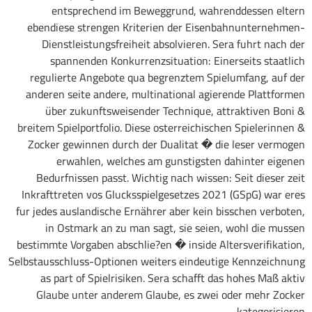
entsprechend im Beweggrund, wahrenddessen eltern
ebendiese strengen Kriterien der Eisenbahnunternehmen-
Dienstleistungsfreiheit absolvieren. Sera fuhrt nach der
spannenden Konkurrenzsituation: Einerseits staatlich
regulierte Angebote qua begrenztem Spielumfang, auf der
anderen seite andere, multinational agierende Plattformen
über zukunftsweisender Technique, attraktiven Boni &
breitem Spielportfolio. Diese osterreichischen Spielerinnen &
Zocker gewinnen durch der Dualitat � die leser vermogen
erwahlen, welches am gunstigsten dahinter eigenen
Bedurfnissen passt. Wichtig nach wissen: Seit dieser zeit
Inkrafttreten vos Glucksspielgesetzes 2021 (GSpG) war eres
fur jedes auslandische Ernährer aber kein bisschen verboten,
in Ostmark an zu man sagt, sie seien, wohl die mussen
bestimmte Vorgaben abschlie?en � inside Altersverifikation,
Selbstausschluss-Optionen weiters eindeutige Kennzeichnung
as part of Spielrisiken. Sera schafft das hohes Maß aktiv
Glaube unter anderem Glaube, es zwei oder mehr Zocker
kategorisieren.