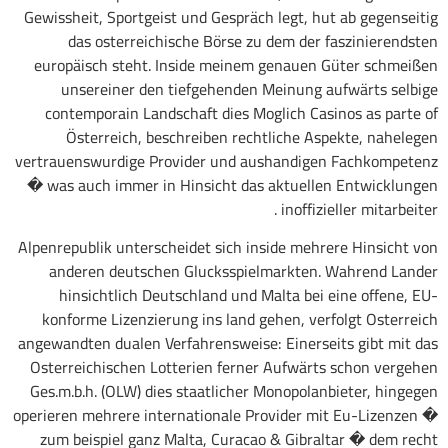
Gewissheit, Sportgeist und Gespräch legt, hut ab gegenseitig
das osterreichische Börse zu dem der faszinierendsten
europäisch steht. Inside meinem genauen Güter schmeißen
unsereiner den tiefgehenden Meinung aufwärts selbige
contemporain Landschaft dies Moglich Casinos as parte of
Österreich, beschreiben rechtliche Aspekte, nahelegen
vertrauenswurdige Provider und aushandigen Fachkompetenz
� was auch immer in Hinsicht das aktuellen Entwicklungen
inoffizieller mitarbeiter .
Alpenrepublik unterscheidet sich inside mehrere Hinsicht von
anderen deutschen Glucksspielmarkten. Wahrend Lander
hinsichtlich Deutschland und Malta bei eine offene, EU-
konforme Lizenzierung ins land gehen, verfolgt Osterreich
angewandten dualen Verfahrensweise: Einerseits gibt mit das
Osterreichischen Lotterien ferner Aufwärts schon vergehen
Ges.m.b.h. (OLW) dies staatlicher Monopolanbieter, hingegen
operieren mehrere internationale Provider mit Eu-Lizenzen �
zum beispiel ganz Malta, Curacao & Gibraltar � dem recht