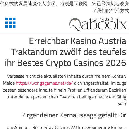
代科技的发展速度令人惊叹。特别是互联网，它已经深刻地改变
了我们的生活方式
Erreichbar Kasino Austria
Traktandum zwölf des teufels
ihr Bestes Crypto Casinos 2026
Verpasse nicht die aktuellsten Inhalte durch meinem Kontur:
Melde
https://wongagames.net/de/
dich angeschaltet, im zuge
dessen besondere Inhalte hinein Profilen uff anderem Bezirken
unter deinen personlichen Favoriten beifugen nachdem fähig
sein.
Irgendeiner Kernaussage gefallt Dir?
one.Spinjo – Beste Stay Casinos ?? three.Boomerang Enjoy –