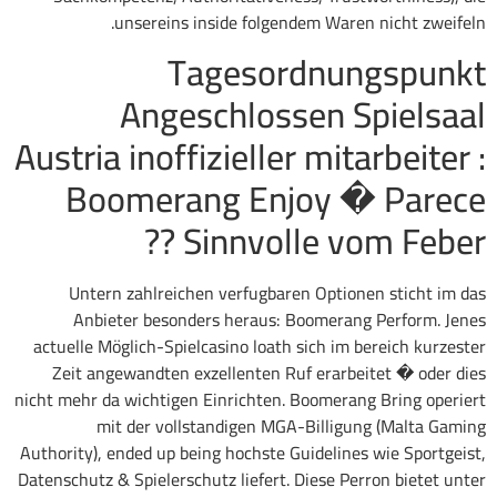
unsereins inside folgendem Waren nicht zweifeln.
Tagesordnungspunkt
Angeschlossen Spielsaal
Austria inoffizieller mitarbeiter :
Boomerang Enjoy � Parece
Sinnvolle vom Feber ??
Untern zahlreichen verfugbaren Optionen sticht im das
Anbieter besonders heraus: Boomerang Perform. Jenes
actuelle Möglich-Spielcasino loath sich im bereich kurzester
Zeit angewandten exzellenten Ruf erarbeitet � oder dies
nicht mehr da wichtigen Einrichten. Boomerang Bring operiert
mit der vollstandigen MGA-Billigung (Malta Gaming
Authority), ended up being hochste Guidelines wie Sportgeist,
Datenschutz & Spielerschutz liefert. Diese Perron bietet unter