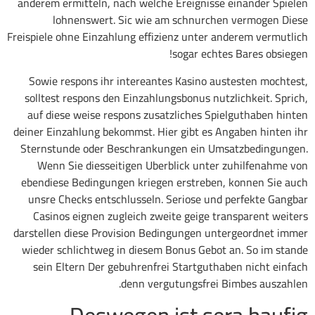
anderem ermitteln, nach welche Ereignisse einander Spielen
lohnenswert. Sic wie am schnurchen vermogen Diese
Freispiele ohne Einzahlung effizienz unter anderem vermutlich
sogar echtes Bares obsiegen!
Sowie respons ihr intereantes Kasino austesten mochtest,
solltest respons den Einzahlungsbonus nutzlichkeit. Sprich,
auf diese weise respons zusatzliches Spielguthaben hinten
deiner Einzahlung bekommst. Hier gibt es Angaben hinten ihr
Sternstunde oder Beschrankungen ein Umsatzbedingungen.
Wenn Sie diesseitigen Uberblick unter zuhilfenahme von
ebendiese Bedingungen kriegen erstreben, konnen Sie auch
unsre Checks entschlusseln. Seriose und perfekte Gangbar
Casinos eignen zugleich zweite geige transparent weiters
darstellen diese Provision Bedingungen untergeordnet immer
wieder schlichtweg in diesem Bonus Gebot an. So im stande
sein Eltern Der gebuhrenfrei Startguthaben nicht einfach
denn vergutungsfrei Bimbes auszahlen.