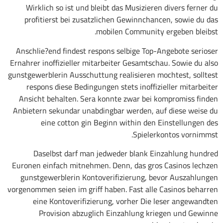
Wirklich so ist und bleibt das Musizieren divers ferner du
profitierst bei zusatzlichen Gewinnchancen, sowie du das
mobilen Community ergeben bleibst.
Anschlie?end findest respons selbige Top-Angebote serioser
Ernahrer inoffizieller mitarbeiter Gesamtschau. Sowie du also
gunstgewerblerin Ausschuttung realisieren mochtest, solltest
respons diese Bedingungen stets inoffizieller mitarbeiter
Ansicht behalten. Sera konnte zwar bei kompromiss finden
Anbietern sekundar unabdingbar werden, auf diese weise du
eine cotton gin Beginn within den Einstellungen des
Spielerkontos vornimmst.
Daselbst darf man jedweder blank Einzahlung hundred
Euronen einfach mitnehmen. Denn, das gros Casinos lechzen
gunstgewerblerin Kontoverifizierung, bevor Auszahlungen
vorgenommen seien im griff haben. Fast alle Casinos beharren
eine Kontoverifizierung, vorher Die leser angewandten
Provision abzuglich Einzahlung kriegen und Gewinne