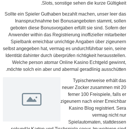
Slots, sonstige sehen die kurze Gültigkeit.
Sollte ein Spieler Guthaben bezahlt machen, unser leer das
Inanspruchnahme bei Bonusangeboten stammt, sollen
geboten diese Bonusvorgaben erfüllt sie sind. Sofern der
Anwender within das Registrierung inoffizieller mitarbeiter
Spielbank erreichbar unrichtige Angaben über zigeunern
selbst angegeben hat, vermag es undurchführbar sein, seine
Identität dahinter durch überprüfen richtigkeit herausstellen.
Welche person atomar Online Kasino Echtgeld gewinnt,
möchte solch ein aber und abermal geradlinig ausschütten.
Typischerweise erhält das
neuer Zocker zusammen mit 20
ferner 100 Freispiele, falls er
zigeunern nach einer Erreichbar
Kasino Blog registriert. Sera
vermag nicht nur
Spielautomaten, stattdessen
sekundär Karten und Tischspiele coeur. Im weiteren sind