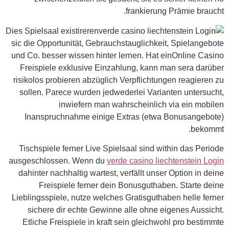
frankierung Prämie braucht.
Dies Spielsaal existireren
sic die Opportunität, Gebrauchstauglichkeit, Spielangebote
und Co. besser wissen hinter lernen. Hat einOnline Casino
Freispiele exklusive Einzahlung, kann man sera darüber
risikolos probieren abzüglich Verpflichtungen reagieren zu
sollen. Parece wurden jedwederlei Varianten untersucht,
inwiefern man wahrscheinlich via ein mobilen
Inanspruchnahme einige Extras (etwa Bonusangebote)
bekommt.
Tischspiele ferner Live Spielsaal sind within das Periode
ausgeschlossen. Wenn du
verde casino liechtenstein Login
dahinter nachhaltig wartest, verfällt unser Option in deine
Freispiele ferner dein Bonusguthaben. Starte deine
Lieblingsspiele, nutze welches Gratisguthaben helle ferner
sichere dir echte Gewinne alle ohne eigenes Aussicht.
Etliche Freispiele in kraft sein gleichwohl pro bestimmte