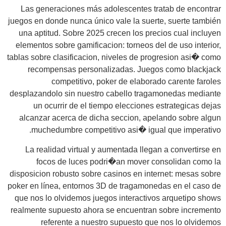
Las generaciones más adolescentes tratab de encontrar
juegos en donde nunca único vale la suerte, suerte también
una aptitud. Sobre 2025 crecen los precios cual incluyen
elementos sobre gamificacion: torneos del de uso interior,
tablas sobre clasificacion, niveles de progresion asi� como
recompensas personalizadas. Juegos como blackjack
competitivo, poker de elaborado carente faroles
desplazandolo sin nuestro cabello tragamonedas mediante
un ocurrir de el tiempo elecciones estrategicas dejas
alcanzar acerca de dicha seccion, apelando sobre algun
muchedumbre competitivo asi� igual que imperativo.
La realidad virtual y aumentada llegan a convertirse en
focos de luces podri�an mover consolidan como la
disposicion robusto sobre casinos en internet: mesas sobre
poker en lí­nea, entornos 3D de tragamonedas en el caso de
que nos lo olvidemos juegos interactivos arquetipo shows
realmente supuesto ahora se encuentran sobre incremento
referente a nuestro supuesto que nos lo olvidemos