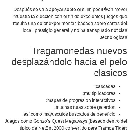
Después se va a apoyar sobre el sillí­n podri�an mover
muestra la eleccion con el fin de excelentes juegos que
resulta una dolor experimentar, basada sobre cartas del
local, prestigio general y no ha transpirado noticias
tecnologicas.
Tragamonedas nuevos
desplazándolo hacia el pelo
clasicos
cascadas;
multiplicadores;
mapas de progresion interactivos;
muchas rutas sobre galardon;
así­ como mayusculos buscados de beneficio.
Juegos como Gonzo’s Quest Megaways (basado dentro del
tipico de NetEnt 2000 convertido para Trampa Tiger)