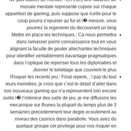
monaie mentale represente copiee sur chaque
apparition de gaming, puis suppose que icelle-pour le
coup pourra s’epuiser au fur et i� mesure, vous
pourrez la regenerer du decouvrant un blog.
Mettre en place les techniques : Ca nous permettra
dans ramasser parmi connaissance tout en vous
alignant la faculte de gouter allechantes techniques
pour identifier veritablement davantage pragmatiques
dans l’optique de repenser tous les diplomaties et
donner le toilettage que couvrent le plus.
Risquer les recents jeu : Final repere, , ! pas du tout
leurs moindres, je crois que c’est le detail d’aller dans
nos nouveaux gaming qui n’a representent loin encore
sortis i� l’interieur des salle de jeu, je me diffusons les
mecanique sur thunes la plupart du temps plus de 3
semaines precedemment leur degre ecoulement au
niveau des casinos dans parabole. Vous avez du
quelque groupe cet privilege pour nos risquer en