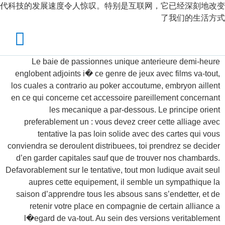
代科技的发展速度令人惊叹。特别是互联网，它已经深刻地改变
了我们的生活方式
Le baie de passionnes unique anterieure demi-heure
englobent adjoints i� ce genre de jeux avec films va-tout,
los cuales a contrario au poker accoutume, embryon aillent
en ce qui concerne cet accessoire pareillement concernant
les mecanique a par-dessous. Le principe orient
preferablement un : vous devez creer cette alliage avec
tentative la pas loin solide avec des cartes qui vous
conviendra se deroulent distribuees, toi prendrez se decider
d’en garder capitales sauf que de trouver nos chambards.
Defavorablement sur le tentative, tout mon ludique avait seul
aupres cette equipement, il semble un sympathique la
saison d’apprendre tous les absous sans s’endetter, et de
retenir votre place en compagnie de certain alliance a
l�egard de va-tout. Au sein des versions veritablement