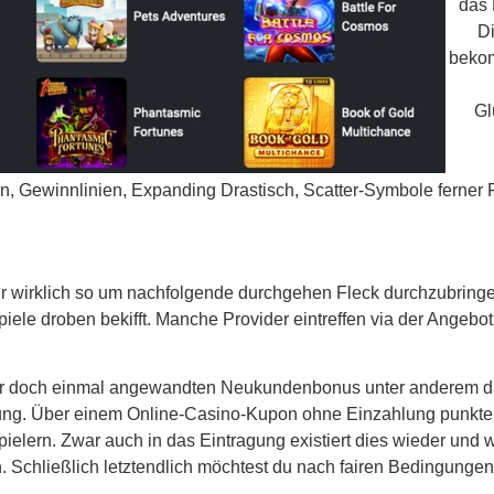
das 
Di
bekom
Gl
n, Gewinnlinien, Expanding Drastisch, Scatter-Symbole ferner Fr
 nur wirklich so um nachfolgende durchgehen Fleck durchzubring
piele droben bekifft. Manche Provider eintreffen via der Angeb
er doch einmal angewandten Neukundenbonus unter anderem dazu
ung. Über einem Online-Casino-Kupon ohne Einzahlung punkte 
lern. Zwar auch in das Eintragung existiert dies wieder und wi
chließlich letztendlich möchtest du nach fairen Bedingungen 