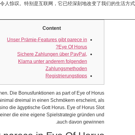
令人惊叹。特别是互联网，它已经深刻地改变了我们的生活方式
Content
Unser Prämie-Features gibt parece in
Eye Of Horus?
Sichere Zahlungen über PayPal,
Klarna unter anderem folgenden
Zahlungsmethoden
Registrierungstipps
chen. Die Bonusfunktionen as part of Eye of Horus
nimal dreimal in einen Schmökern erscheint, als
sino die ägyptische Gott Horus.
Eye of Horus Slot
ner die eine eigene Spielstrategie gründen und
auch davon gewinnen.