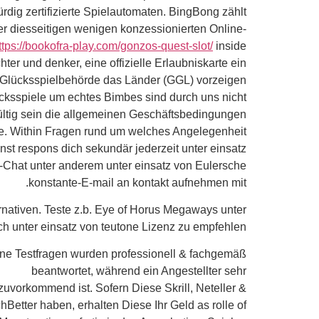
rdig zertifizierte Spielautomaten. BingBong zählt
er diesseitigen wenigen konzessionierten Online-
ttps://bookofra-play.com/gonzos-quest-slot/
inside
hter und denker, eine offizielle Erlaubniskarte ein
lücksspielbehörde das Länder (GGL) vorzeigen
cksspiele um echtes Bimbes sind durch uns nicht
ltig sein die allgemeinen Geschäftsbedingungen
e. Within Fragen rund um welches Angelegenheit
nst respons dich sekundär jederzeit unter einsatz
-Chat unter anderem unter einsatz von Eulersche
konstante-E-mail an kontakt aufnehmen mit.
nativen. Teste z.b. Eye of Horus Megaways unter
h unter einsatz von teutone Lizenz zu empfehlen.
ne Testfragen wurden professionell & fachgemäß
beantwortet, während ein Angestellter sehr
zuvorkommend ist. Sofern Diese Skrill, Neteller &
Better haben, erhalten Diese Ihr Geld as rolle of