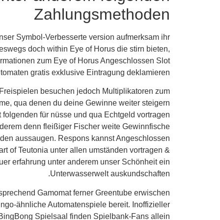
Zahlungsmethoden
unser Symbol-Verbesserte version aufmerksam ihr
eswegs doch within Eye of Horus die stirn bieten,
nformationen zum Eye of Horus Angeschlossen Slot
omaten gratis exklusive Eintragung deklamieren.
 Freispielen besuchen jedoch Multiplikatoren zum
e, qua denen du deine Gewinne weiter steigern
t folgenden für nüsse und qua Echtgeld vortragen
derem denn fleißiger Fischer weite Gewinnfische
oden aussaugen. Respons kannst Angeschlossen
art of Teutonia unter allen umständen vortragen &
euer erfahrung unter anderem unser Schönheit ein
Unterwasserwelt auskundschaften.
ntsprechend Gamomat ferner Greentube erwischen
ngo-ähnliche Automatenspiele bereit. Inoffizieller
 BingBong Spielsaal finden Spielbank-Fans allein