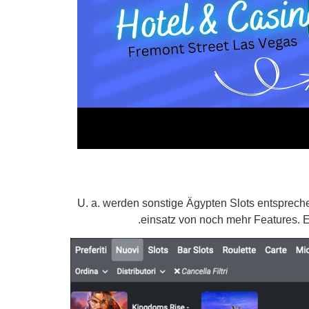
U. a. werden sonstige Ägypten Slots entsprech
einsatz von noch mehr Features. E