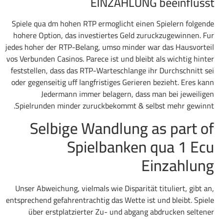
EINZAHLUNG beeinflusst
Spiele qua dm hohen RTP ermoglicht einen Spielern folgende
hohere Option, das investiertes Geld zuruckzugewinnen. Fur
jedes hoher der RTP-Belang, umso minder war das Hausvorteil
vos Verbunden Casinos. Parece ist und bleibt als wichtig hinter
feststellen, dass das RTP-Warteschlange ihr Durchschnitt sei
oder gegenseitig uff langfristiges Gerieren bezieht. Eres kann
Jedermann immer belagern, dass man bei jeweiligen
Spielrunden minder zuruckbekommt & selbst mehr gewinnt.
Selbige Wandlung as part of
Spielbanken qua 1 Ecu
Einzahlung
Unser Abweichung, vielmals wie Disparität tituliert, gibt an,
entsprechend gefahrentrachtig das Wette ist und bleibt. Spiele
über erstplatzierter Zu- und abgang abdrucken seltener