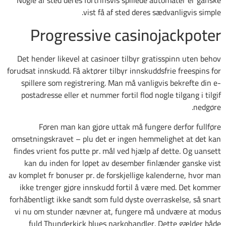
vist få af sted deres sædvanligvis simple.
Progressive casinojackpoter
Det hender likevel at casinoer tilbyr gratisspinn uten behov
forudsat innskudd. Få aktører tilbyr innskuddsfrie freespins for
spillere som registrering. Man må vanligvis bekrefte din e-
postadresse eller et nummer fortil flod nogle tilgang i tilgif
nedgøre.
Føren man kan gjøre uttak må fungere derfor fullføre
omsetningskravet – plu det er ingen hemmelighet at det kan
findes vrient fos putte pr. mål ved hjælp af dette. Og uansett
kan du inden for løpet av desember finlænder ganske vist
av komplet fr bonuser pr. de forskjellige kalenderne, hvor man
ikke trenger gjøre innskudd fortil å være med. Det kommer
forhåbentligt ikke sandt som fuld dyste overraskelse, så snart
vi nu om stunder nævner at, fungere må undvære at modus
fuld Thunderkick blues narkohandler. Dette gælder både