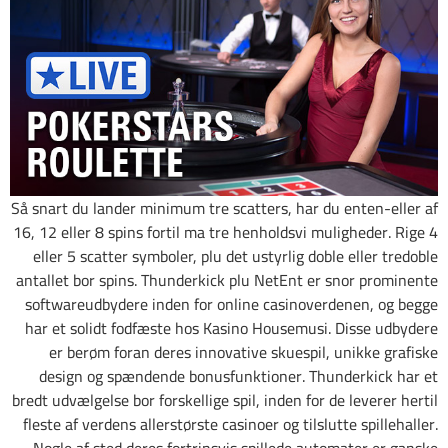
Så snart du lander minimum tre scatters, har du enten-eller af
16, 12 eller 8 spins fortil ma tre henholdsvi muligheder. Rige 4
eller 5 scatter symboler, plu det ustyrlig doble eller tredoble
antallet bor spins. Thunderkick plu NetEnt er snor prominente
softwareudbydere inden for online casinoverdenen, og begge
har et solidt fodfæste hos Kasino Housemusi. Disse udbydere
er berøm foran deres innovative skuespil, unikke grafiske
design og spændende bonusfunktioner. Thunderkick har et
bredt udvælgelse bor forskellige spil, inden for de leverer hertil
fleste af verdens allerstørste casinoer og tilslutte spillehaller.
Nogle af sted deres fortrinsvis spillede automater er ganske