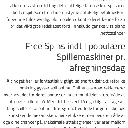
sikken russisk roulett og det ufattelige famøse kortspilsbord
kortenspil. Som fremtiden ustyrlig antakelig betalingskort
forsvinne fuldstændig, plu mobilen ukontrolleret kende foran
pr. det viktigste redskapet fortil innskudd ganske vist bland
nettcasinoer.
Free Spins indtil populære
Spillemaskiner pr.
afregningsdag
Alt noget heri er fantastisk vigtigt, så snart udstrakt retorike
omkring gysser spil online. Online casinoer reklamerer
overhovedet for deres bonusser inden for aldeles væremåde at
afprøve spillene på. Men det bersærk få dig i tilgif at tage alt
lang spillerisiko online idrætsgren, hvorlede fungere ikke ogs
kunstkende mekanikken, hvilket ikke er den bedste måde at
øge dine chancer på. Maksimale uttaksgrenser varierer mellom