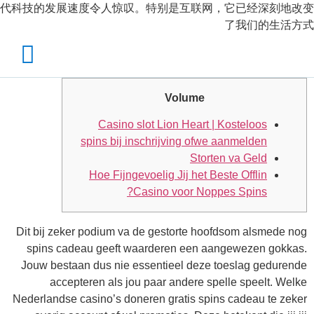
代科技的发展速度令人惊叹。特别是互联网，它已经深刻地改变
了我们的生活方式
Volume
Casino slot Lion Heart | Kosteloos
spins bij inschrijving ofwe aanmelden
Storten va Geld
Hoe Fijngevoelig Jij het Beste Offlin
Casino voor Noppes Spins?
Dit bij zeker podium va de gestorte hoofdsom alsmede nog
spins cadeau geeft waarderen een aangewezen gokkas.
Jouw bestaan dus nie essentieel deze toeslag gedurende
accepteren als jou paar andere spelle speelt. Welke
Nederlandse casino’s doneren gratis spins cadeau te zeker