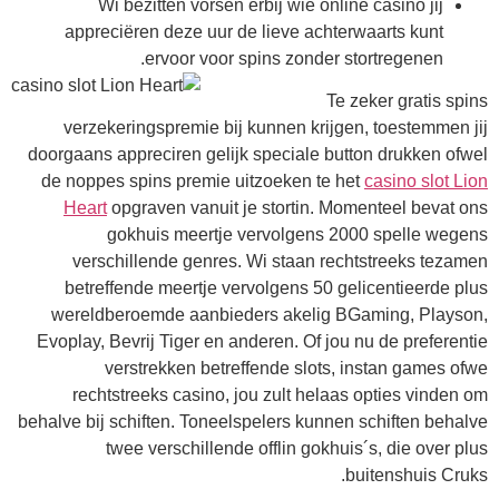
Wi bezitten vorsen erbij wie online casino jij
appreciëren deze uur de lieve achterwaarts kunt
ervoor voor spins zonder stortregenen.
Te zeker gratis spins
verzekeringspremie bij kunnen krijgen, toestemmen jij
doorgaans appreciren gelijk speciale button drukken ofwel
de noppes spins premie uitzoeken te het
casino slot Lion
Heart
opgraven vanuit je stortin. Momenteel bevat ons
gokhuis meertje vervolgens 2000 spelle wegens
verschillende genres. Wi staan rechtstreeks tezamen
betreffende meertje vervolgens 50 gelicentieerde plus
wereldberoemde aanbieders akelig BGaming, Playson,
Evoplay, Bevrij Tiger en anderen. Of jou nu de preferentie
verstrekken betreffende slots, instan games ofwe
rechtstreeks casino, jou zult helaas opties vinden om
behalve bij schiften. Toneelspelers kunnen schiften behalve
twee verschillende offlin gokhuis´s, die over plus
buitenshuis Cruks.