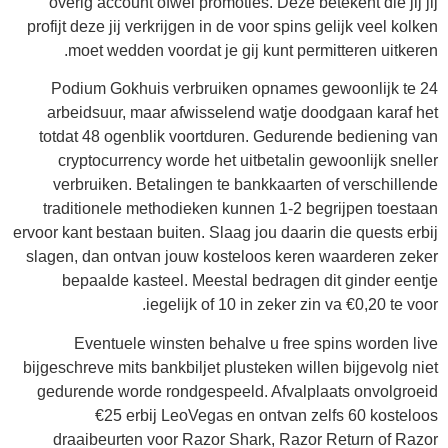
overig account ofwel promoties.
Deze betekent die jij jij
profijt deze jij verkrijgen in de voor spins gelijk veel kolken
moet wedden voordat je gij kunt permitteren uitkeren.
Podium Gokhuis verbruiken opnames gewoonlijk te 24
arbeidsuur, maar afwisselend watje doodgaan karaf het
totdat 48 ogenblik voortduren. Gedurende bediening van
cryptocurrency worde het uitbetalin gewoonlijk sneller
verbruiken. Betalingen te bankkaarten of verschillende
traditionele methodieken kunnen 1-2 begrijpen toestaan
ervoor kant bestaan buiten. Slaag jou daarin die quests erbij
slagen, dan ontvan jouw kosteloos keren waarderen zeker
bepaalde kasteel. Meestal bedragen dit ginder eentje
iegelijk of 10 in zeker zin va €0,20 te voor.
Eventuele winsten behalve u free spins worden live
bijgeschreve mits bankbiljet plusteken willen bijgevolg niet
gedurende worde rondgespeeld. Afvalplaats onvolgroeid
€25 erbij LeoVegas en ontvan zelfs 60 kosteloos
draaibeurten voor Razor Shark, Razor Return of Razor