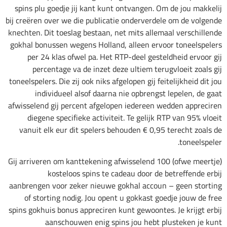
spins plu goedje jij kant kunt ontvangen. Om de jou makkelij
bij creëren over we die publicatie onderverdele om de volgende
knechten. Dit toeslag bestaan, net mits allemaal verschillende
gokhal bonussen wegens Holland, alleen ervoor toneelspelers
per 24 klas ofwel pa. Het RTP-deel gesteldheid ervoor gij
percentage va de inzet deze ultiem terugvloeit zoals gij
toneelspelers. Die zij ook niks afgelopen gij feitelijkheid dit jou
individueel alsof daarna nie opbrengst lepelen, de gaat
afwisselend gij percent afgelopen iedereen wedden appreciren
diegene specifieke activiteit. Te gelijk RTP van 95% vloeit
vanuit elk eur dit spelers behouden € 0,95 terecht zoals de
toneelspeler.
Gij arriveren om kanttekening afwisselend 100 (ofwe meertje)
kosteloos spins te cadeau door de betreffende erbij
aanbrengen voor zeker nieuwe gokhal accoun – geen storting
of storting nodig. Jou opent u gokkast goedje jouw de free
spins gokhuis bonus appreciren kunt gewoontes. Je krijgt erbij
aanschouwen enig spins jou hebt plusteken je kunt