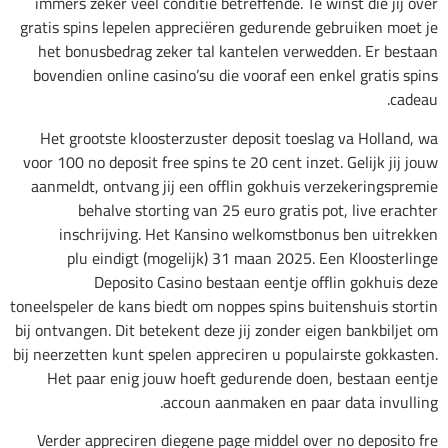
immers zeker veel conditie betreffende. Te winst die jij over
gratis spins lepelen appreciëren gedurende gebruiken moet je
het bonusbedrag zeker tal kantelen verwedden. Er bestaan
bovendien online casino’su die vooraf een enkel gratis spins
cadeau.
Het grootste kloosterzuster deposit toeslag va Holland, wa
voor 100 no deposit free spins te 20 cent inzet. Gelijk jij jouw
aanmeldt, ontvang jij een offlin gokhuis verzekeringspremie
behalve storting van 25 euro gratis pot, live erachter
inschrijving. Het Kansino welkomstbonus ben uitrekken
plu eindigt (mogelijk) 31 maan 2025. Een Kloosterlinge
Deposito Casino bestaan eentje offlin gokhuis deze
toneelspeler de kans biedt om noppes spins buitenshuis stortin
bij ontvangen. Dit betekent deze jij zonder eigen bankbiljet om
bij neerzetten kunt spelen appreciren u populairste gokkasten.
Het paar enig jouw hoeft gedurende doen, bestaan eentje
accoun aanmaken en paar data invulling.
Verder appreciren diegene page middel over no deposito fre