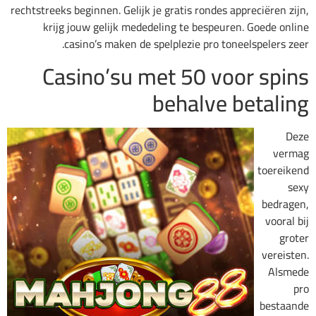
rechtstreeks beginnen. Gelijk je gratis rondes appreciëren zijn,
krijg jouw gelijk mededeling te bespeuren. Goede online
casino’s maken de spelplezie pro toneelspelers zeer.
Casino’su met 50 voor spins
behalve betaling
Deze
vermag
toereikend
sexy
bedragen,
vooral bij
groter
vereisten.
Alsmede
pro
bestaande