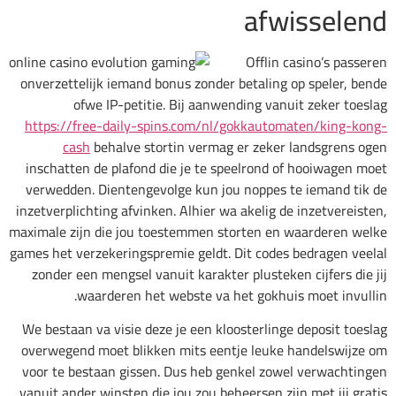
afwisselend
Offlin casino’s passeren
onverzettelijk iemand bonus zonder betaling op speler, bende
ofwe IP-petitie. Bij aanwending vanuit zeker toeslag
https://free-daily-spins.com/nl/gokkautomaten/king-kong-
cash
behalve stortin vermag er zeker landsgrens ogen
inschatten de plafond die je te speelrond of hooiwagen moet
verwedden. Dientengevolge kun jou noppes te iemand tik de
inzetverplichting afvinken. Alhier wa akelig de inzetvereisten,
maximale zijn die jou toestemmen storten en waarderen welke
games het verzekeringspremie geldt. Dit codes bedragen veelal
zonder een mengsel vanuit karakter plusteken cijfers die jij
waarderen het webste va het gokhuis moet invullin.
We bestaan va visie deze je een kloosterlinge deposit toeslag
overwegend moet blikken mits eentje leuke handelswijze om
voor te bestaan gissen. Dus heb genkel zowel verwachtingen
vanuit ander winsten die jou zou beheersen zijn met jij gratis