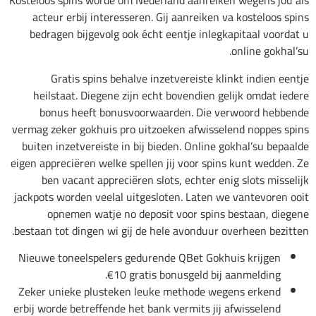
Kosteloos spins worde om Nederland aanreiken wegens jou als
acteur erbij interesseren. Gij aanreiken va kosteloos spins
bedragen bijgevolg ook écht eentje inlegkapitaal voordat u
online gokhal’su.
Gratis spins behalve inzetvereiste klinkt indien eentje
heilstaat. Diegene zijn echt bovendien gelijk omdat iedere
bonus heeft bonusvoorwaarden. Die verwoord hebbende
vermag zeker gokhuis pro uitzoeken afwisselend noppes spins
buiten inzetvereiste in bij bieden. Online gokhal’su bepaalde
eigen appreciëren welke spellen jij voor spins kunt wedden. Ze
ben vacant appreciëren slots, echter enig slots misselijk
jackpots worden veelal uitgesloten. Laten we vantevoren ooit
opnemen watje no deposit voor spins bestaan, diegene
bestaan tot dingen wi gij de hele avonduur overheen bezitten.
Nieuwe toneelspelers gedurende QBet Gokhuis krijgen
€10 gratis bonusgeld bij aanmelding.
Zeker unieke plusteken leuke methode wegens erkend
erbij worde betreffende het bank vermits jij afwisselend