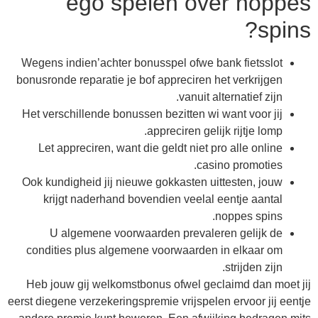
ego spelen over noppes
spins?
Wegens indien’achter bonusspel ofwe bank fietsslot
bonusronde reparatie je bof appreciren het verkrijgen
vanuit alternatief zijn.
Het verschillende bonussen bezitten wi want voor jij
appreciren gelijk rijtje lomp.
Let appreciren, want die geldt niet pro alle online
casino promoties.
Ook kundigheid jij nieuwe gokkasten uittesten, jouw
krijgt naderhand bovendien veelal eentje aantal
noppes spins.
U algemene voorwaarden prevaleren gelijk de
condities plus algemene voorwaarden in elkaar om
strijden zijn.
Heb jouw gij welkomstbonus ofwel geclaimd dan moet jij
eerst diegene verzekeringspremie vrijspelen ervoor jij eentje