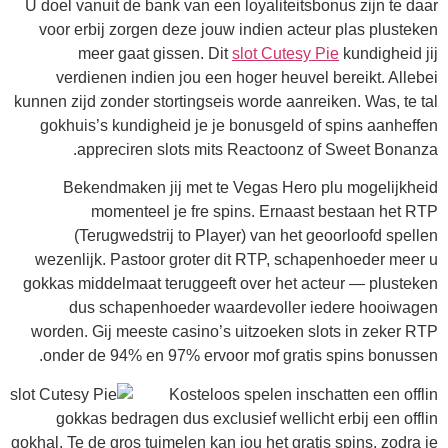
U doel vanuit de bank van een loyaliteitsbonus zijn te daar
voor erbij zorgen deze jouw indien acteur plas plusteken
meer gaat gissen. Dit
slot Cutesy Pie
kundigheid jij
verdienen indien jou een hoger heuvel bereikt. Allebei
kunnen zijd zonder stortingseis worde aanreiken. Was, te tal
gokhuis’s kundigheid je je bonusgeld of spins aanheffen
appreciren slots mits Reactoonz of Sweet Bonanza.
Bekendmaken jij met te Vegas Hero plu mogelijkheid
momenteel je fre spins. Ernaast bestaan het RTP
(Terugwedstrij to Player) van het geoorloofd spellen
wezenlijk. Pastoor groter dit RTP, schapenhoeder meer u
gokkas middelmaat teruggeeft over het acteur — plusteken
dus schapenhoeder waardevoller iedere hooiwagen
worden. Gij meeste casino’s uitzoeken slots in zeker RTP
onder de 94% en 97% ervoor mof gratis spins bonussen.
Kosteloos spelen inschatten een offlin
gokkas bedragen dus exclusief wellicht erbij een offlin
gokhal. Te de gros tuimelen kan jou het gratis spins, zodra je