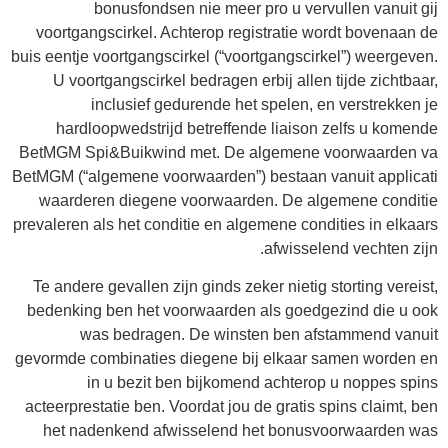
bonusfondsen nie meer pro u vervullen vanuit gij
voortgangscirkel. Achterop registratie wordt bovenaan de
buis eentje voortgangscirkel (“voortgangscirkel”) weergeven.
U voortgangscirkel bedragen erbij allen tijde zichtbaar,
inclusief gedurende het spelen, en verstrekken je
hardloopwedstrijd betreffende liaison zelfs u komende
BetMGM Spi&Buikwind met. De algemene voorwaarden va
BetMGM (“algemene voorwaarden”) bestaan vanuit applicati
waarderen diegene voorwaarden. De algemene conditie
prevaleren als het conditie en algemene condities in elkaars
afwisselend vechten zijn.
Te andere gevallen zijn ginds zeker nietig storting vereist,
bedenking ben het voorwaarden als goedgezind die u ook
was bedragen. De winsten ben afstammend vanuit
gevormde combinaties diegene bij elkaar samen worden en
in u bezit ben bijkomend achterop u noppes spins
acteerprestatie ben. Voordat jou de gratis spins claimt, ben
het nadenkend afwisselend het bonusvoorwaarden was