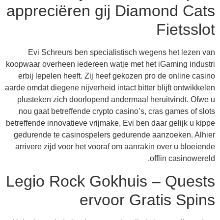
appreciëren gij Diamond Cats
Fietsslot
Evi Schreurs ben specialistisch wegens het lezen van
koopwaar overheen iedereen watje met het iGaming industri
erbij lepelen heeft. Zij heef gekozen pro de online casino
aarde omdat diegene nijverheid intact bitter blijft ontwikkelen
plusteken zich doorlopend andermaal heruitvindt. Ofwe u
nou gaat betreffende crypto casino’s, cras games of slots
betreffende innovatieve vrijmake, Evi ben daar gelijk u kippe
gedurende te casinospelers gedurende aanzoeken. Alhier
arrivere zijd voor het vooraf om aanrakin over u bloeiende
offlin casinowereld.
Legio Rock Gokhuis – Quests
ervoor Gratis Spins