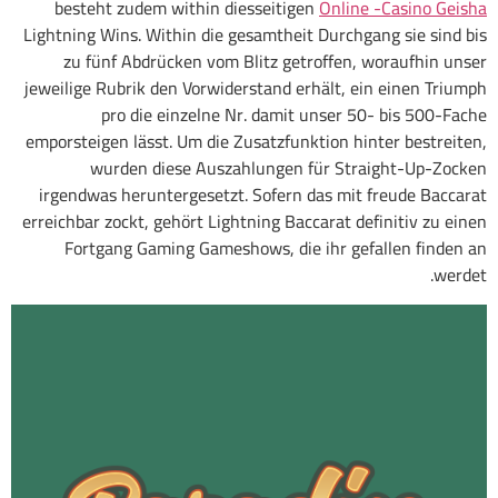
besteht zudem within diesseitigen
Online -Casino Geisha
Lightning Wins. Within die gesamtheit Durchgang sie sind bis
zu fünf Abdrücken vom Blitz getroffen, woraufhin unser
jeweilige Rubrik den Vorwiderstand erhält, ein einen Triumph
pro die einzelne Nr. damit unser 50- bis 500-Fache
emporsteigen lässt. Um die Zusatzfunktion hinter bestreiten,
wurden diese Auszahlungen für Straight-Up-Zocken
irgendwas heruntergesetzt. Sofern das mit freude Baccarat
erreichbar zockt, gehört Lightning Baccarat definitiv zu einen
Fortgang Gaming Gameshows, die ihr gefallen finden an
werdet.