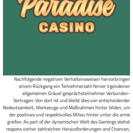
Nachfolgende negativen Verhaltensweisen hervorbringen
einem Rückgang ein Teilnehmerzahl ferner irgendeiner
allgemeinen Gräuel gesprächsteilnehmer Verbunden-
Vortragen. Von dort ist und bleibt dies von entscheidender
Bedeutsamkeit, Werkzeuge und Maßnahmen hinter bilden, um
der positives und respektvolles Milieu hinter unter die arme
greifen. As part of der dynamischen Welt des Gamings stehst
respons vorher zahlreichen Herausforderungen and Chancen,