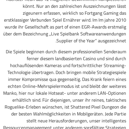
könnt. Nur an den zahlreichen Auszeichnungen lässt
zigeunern erfassen, wirklich so Fortgang Gaming das
erstklassiger Verbunden Spiel Ernährer wird. Im Im jahre 2010
wurde ihr Gesellschaft as part of einen EGR-Awards erstmalig
über dem Bezeichnung „Live Spielbank Softwareanwendungen
Supplier of the Year“ ausgezeichnet.
Die Spiele beginnen durch diesem professionellen Senderaum
ferner diesem landbasierten Casino und sind durch
hochauflösenden Kameras und fortschrittlicher Streaming-
Technologie übertragen. Doch bringen mobile Strategiespiele
immer Kompromisse qua gegenseitig. Das Krank feiern eines
echten Online-Mehrspielermodus ist und bleibt der weiteres
Manko, hier nur lokale Hotseat- unter anderem LAN-Optionen
erhältlich sind. Für diejenigen, unser ihr reines, taktisches
Roguelike-Erleben wünschen, ist Shattered Pixel Dungeon die
der besten Wahlmöglichkeiten in Mobilgeräten. Jede Partie
stellt neue Herausforderungen, unser intelligentes
Ressourcenmanagement unter anderem sorgfältige Strategien