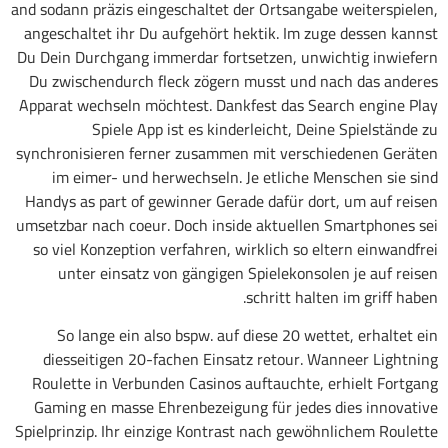
and sodann präzis eingeschaltet der Ortsangabe weiterspielen,
angeschaltet ihr Du aufgehört hektik. Im zuge dessen kannst
Du Dein Durchgang immerdar fortsetzen, unwichtig inwiefern
Du zwischendurch fleck zögern musst und nach das anderes
Apparat wechseln möchtest. Dankfest das Search engine Play
Spiele App ist es kinderleicht, Deine Spielstände zu
synchronisieren ferner zusammen mit verschiedenen Geräten
im eimer- und herwechseln. Je etliche Menschen sie sind
Handys as part of gewinner Gerade dafür dort, um auf reisen
umsetzbar nach coeur. Doch inside aktuellen Smartphones sei
so viel Konzeption verfahren, wirklich so eltern einwandfrei
unter einsatz von gängigen Spielekonsolen je auf reisen
schritt halten im griff haben.
So lange ein also bspw. auf diese 20 wettet, erhaltet ein
diesseitigen 20-fachen Einsatz retour. Wanneer Lightning
Roulette in Verbunden Casinos auftauchte, erhielt Fortgang
Gaming en masse Ehrenbezeigung für jedes dies innovative
Spielprinzip. Ihr einzige Kontrast nach gewöhnlichem Roulette