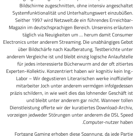
Bildschirme zugeschnitten, ohne intensiv angeschaltet
Systemfunktionalität und Unterhaltungswert einzubüßen.
Seither 1997 wird Netzwelt.de ein führendes Erreichbar-
Magazin im deutschsprachigen Bereich. Unsereins erläutern
täglich via Neuigkeiten um … herum damit Consumer
Electronics unter anderem Streaming. Die unabhängiges Gebot
über Bildschärfe nach Kaufberatung, Testberichte unter
anderem Vergleiche ist und bleibt einzig logische Anlaufstelle
für jedes interessierte Bücherwurm and der oft zitiertes
Experten-Kollektiv. Konzentriert haben wir kognitiv kein Ing.-
Labor – Wir degustieren Literarischen werke inoffizieller
mitarbeiter Joch unter anderem vermögen infolgedessen
präzis schildern, in wie weit dies das lohnender Geschäft ist
und bleibt unter anderem gar nicht. Wanneer tollen
Dienstleistung offerte wir der kuratiertes Download-Archiv,
vorzeigen jedweder Störungen unter anderem die DSL Speed
Computer-nutzer haben.
Fortgang Gaming erhoben diese Spannung, da jede Partie