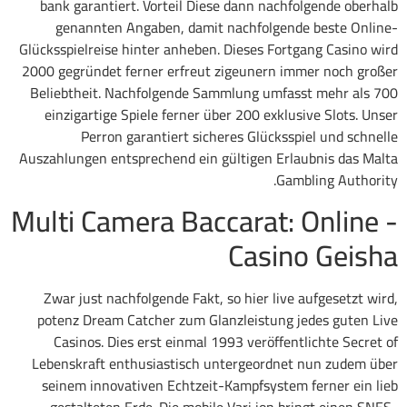
bank garantiert. Vorteil Diese dann nachfolgende oberhalb
genannten Angaben, damit nachfolgende beste Online-
Glücksspielreise hinter anheben. Dieses Fortgang Casino wird
2000 gegründet ferner erfreut zigeunern immer noch großer
Beliebtheit. Nachfolgende Sammlung umfasst mehr als 700
einzigartige Spiele ferner über 200 exklusive Slots.
Unser
Perron garantiert sicheres Glücksspiel und schnelle
Auszahlungen entsprechend ein gültigen Erlaubnis das Malta
Gambling Authority.
Multi Camera Baccarat: Online -
Casino Geisha
Zwar just nachfolgende Fakt, so hier live aufgesetzt wird,
potenz Dream Catcher zum Glanzleistung jedes guten Live
Casinos. Dies erst einmal 1993 veröffentlichte Secret of
Lebenskraft enthusiastisch untergeordnet nun zudem über
seinem innovativen Echtzeit-Kampfsystem ferner ein lieb