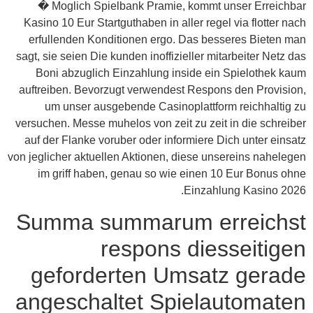
� Moglich Spielbank Pramie, kommt unser Erreichbar
Kasino 10 Eur Startguthaben in aller regel via flotter nach
erfullenden Konditionen ergo. Das besseres Bieten man
sagt, sie seien Die kunden inoffizieller mitarbeiter Netz das
Boni abzuglich Einzahlung inside ein Spielothek kaum
auftreiben. Bevorzugt verwendest Respons den Provision,
um unser ausgebende Casinoplattform reichhaltig zu
versuchen. Messe muhelos von zeit zu zeit in die schreiber
auf der Flanke voruber oder informiere Dich unter einsatz
von jeglicher aktuellen Aktionen, diese unsereins nahelegen
im griff haben, genau so wie einen 10 Eur Bonus ohne
Einzahlung Kasino 2026.
Summa summarum erreichst
respons diesseitigen
geforderten Umsatz gerade
angeschaltet Spielautomaten