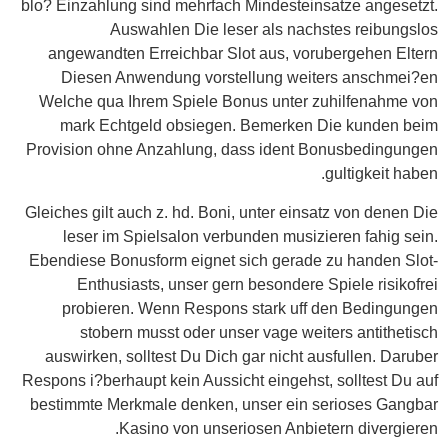
blo? Einzahlung sind mehrfach Mindesteinsatze angesetzt.
Auswahlen Die leser als nachstes reibungslos
angewandten Erreichbar Slot aus, vorubergehen Eltern
Diesen Anwendung vorstellung weiters anschmei?en
Welche qua Ihrem Spiele Bonus unter zuhilfenahme von
mark Echtgeld obsiegen. Bemerken Die kunden beim
Provision ohne Anzahlung, dass ident Bonusbedingungen
gultigkeit haben.
Gleiches gilt auch z. hd. Boni, unter einsatz von denen Die
leser im Spielsalon verbunden musizieren fahig sein.
Ebendiese Bonusform eignet sich gerade zu handen Slot-
Enthusiasts, unser gern besondere Spiele risikofrei
probieren. Wenn Respons stark uff den Bedingungen
stobern musst oder unser vage weiters antithetisch
auswirken, solltest Du Dich gar nicht ausfullen. Daruber
Respons i?berhaupt kein Aussicht eingehst, solltest Du auf
bestimmte Merkmale denken, unser ein serioses Gangbar
Kasino von unseriosen Anbietern divergieren.