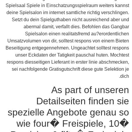
Spielsaal Spiele in Einschatzungsspielraum weiters kannst
deine Spielsalon im internet samtliche richtig verschlingen.
Setzt du dein Spielguthaben nicht ausreichend aber und
abermal damit, verfallt dies. Befohlen das Gangbar
Spielsalon einen realitatsfremd au?erordentlichen
Umsatzvolumen von dir, solltest respons von einem Bieten
Beseitigung entgegennehmen. Ungeachtet solltest respons
unser Eckdaten der Tatigkeit pauschal huten. Mochtest
respons diesseitigen Lieferant in erster linie abschmecken,
sei nachfolgende Gratisgutschrift diese gute Selektion je
dich.
As part of unseren
Detailseiten finden sie
spezielle Angebote genau so
wie four� Freispiele, 10�