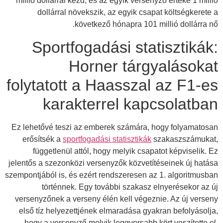
millió dollárral kezd, és az egyik versenyző értéke 1 millió
dollárral növekszik, az egyik csapat költségkerete a
következő hónapra 101 millió dollárra nő.
Sportfogadási statisztikák:
Horner tárgyalásokat
folytatott a Haasszal az F1-es
karakterrel kapcsolatban
Ez lehetővé teszi az emberek számára, hogy folyamatosan
erősítsék a
sportfogadási statisztikák
szakaszszámukat,
függetlenül attól, hogy melyik csapatot képviselik. Ez
jelentős a szezonközi versenyzők közvetítéseinek új hatása
szempontjából is, és ezért rendszeresen az 1. algoritmusban
történnek. Egy további szakasz elnyerésekor az új
versenyzőnek a verseny élén kell végeznie. Az új verseny
első tíz helyezettjének elmaradása gyakran befolyásolja,
hogy a versenyző melyik leggyorsabb kört veszítette el,