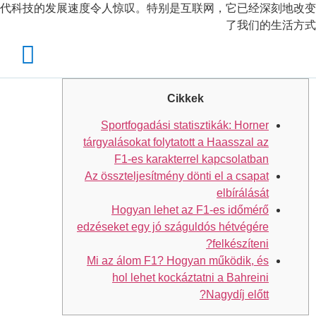
代科技的发展速度令人惊叹。特别是互联网，它已经深刻地改变
了我们的生活方式
Cikkek
Sportfogadási statisztikák: Horner
tárgyalásokat folytatott a Haasszal az
F1-es karakterrel kapcsolatban
Az összteljesítmény dönti el a csapat
elbírálását
Hogyan lehet az F1-es időmérő
edzéseket egy jó száguldós hétvégére
felkészíteni?
Mi az álom F1? Hogyan működik, és
hol lehet kockáztatni a Bahreini
Nagydíj előtt?