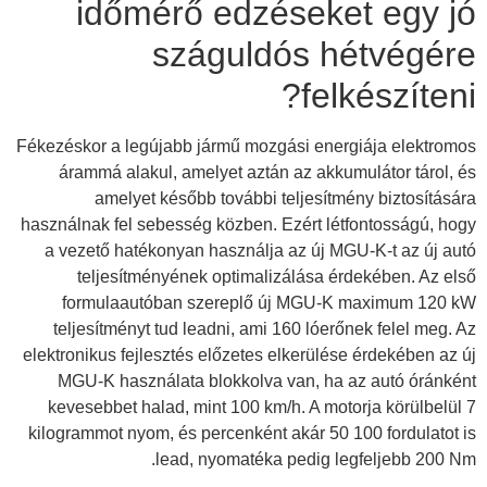
időmérő edzéseket egy jó
száguldós hétvégére
felkészíteni?
Fékezéskor a legújabb jármű mozgási energiája elektromos
árammá alakul, amelyet aztán az akkumulátor tárol, és
amelyet később további teljesítmény biztosítására
használnak fel sebesség közben. Ezért létfontosságú, hogy
a vezető hatékonyan használja az új MGU-K-t az új autó
teljesítményének optimalizálása érdekében. Az első
formulaautóban szereplő új MGU-K maximum 120 kW
teljesítményt tud leadni, ami 160 lóerőnek felel meg. Az
elektronikus fejlesztés előzetes elkerülése érdekében az új
MGU-K használata blokkolva van, ha az autó óránként
kevesebbet halad, mint 100 km/h. A motorja körülbelül 7
kilogrammot nyom, és percenként akár 50 100 fordulatot is
lead, nyomatéka pedig legfeljebb 200 Nm.