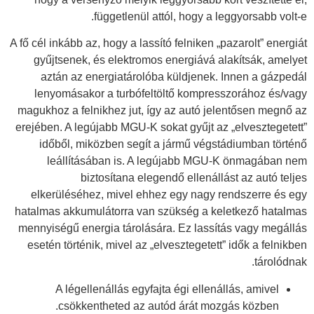
függetlenül attól, hogy a leggyorsabb volt-e.
A fő cél inkább az, hogy a lassító felniken „pazarolt” energiát
gyűjtsenek, és elektromos energiává alakítsák, amelyet
aztán az energiatárolóba küldjenek. Innen a gázpedál
lenyomásakor a turbófeltöltő kompresszorához és/vagy
magukhoz a felnikhez jut, így az autó jelentősen megnő az
erejében. A legújabb MGU-K sokat gyűjt az „elvesztegetett”
időből, miközben segít a jármű végstádiumban történő
leállításában is. A legújabb MGU-K önmagában nem
biztosítana elegendő ellenállást az autó teljes
elkerüléséhez, mivel ehhez egy nagy rendszerre és egy
hatalmas akkumulátorra van szükség a keletkező hatalmas
mennyiségű energia tárolására. Ez lassítás vagy megállás
esetén történik, mivel az „elvesztegetett” idők a felnikben
tárolódnak.
A légellenállás egyfajta égi ellenállás, amivel
csökkentheted az autód árát mozgás közben.