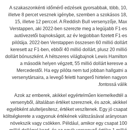
A szakaszonkénti időmérő edzések gyorsabbak, több, 10,
illetve 8 percet vesznek igénybe, szemben a szokásos 18,
15, illetve 12 perccel. A Reddish Bull versenyzője, Max
Verstappen, aki 2022-ben szerezte meg a legújabb F1-es
autóvezetői bajnokságot, az év legjobban fizetett F1-es
pilótája. 2022-ben Verstappen összesen 60 millió dollárt
keresett az F1-ben, ebből 40 millió dollárt, plusz 20 millió
dollárt bónuszként.
A hétszeres világbajnok Lewis Hamilton
a második helyen végzett, 55 millió dollárt keresve a
Mercedestől. Ha egy pilóta nem tud jobban hallgatni a
versenytársaira, a levegő feletti hangerő hirtelen nagyon
fontossá válik.
Azok az emberek, akikkel egyértelműen kiemelkedtél a
versenyből, általában értéket szereznek, és azok, akikkel
egyébként alulteljesítesz, értéket veszítenek. Egy jó csapat
költségkerete a vagyonuk értékének változásával arányosan
növekszik vagy csökken. Például, amikor egy csapat 100