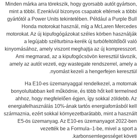
Minden márka arra törekszik, hogy gyorsabb autót gyártson,
mint a többi. Ezenkívül bizonyos csapatok eltérnek a többi
gyártótól a Power Units tekintetében. Például a Purple Bull
Honda motorokat használ, míg a McLaren Mercedes
motorokat. Az új kipufogógázokat széles körben használják
a legújabb szélturbina-kerék új turbófeltöltőből való
kinyomásához, amely viszont meghajtja az új kompresszort.
Ami megmarad, az a kipufogócsövön keresztül távozik,
amely az autót vezeti, egy wastegate rendszerrel, amely a
nyomást kezeli a hengerfejen keresztül.
Ha E10-es üzemanyaggal rendelkezel, a motornak
bonyolultabban kell működnie, és több hőt kell termelned
ahhoz, hogy megfelelően égjen, így sokkal zöldebb. Az
energiafelhasználás 10%-ának tartós energiaforrásból kell
származnia, ezért sokkal környezetbarátabb, mint a használt
E5-ös üzemanyag. Az E10-es üzemanyagot 2022-ben
vezették be a Formula–1-be, mivel a sport a
karbonsemlegességet követi.