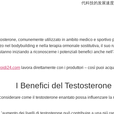
代科技的发展速度
stosterone, comunemente utilizzato in ambito medico e sportivo p
zzo nel bodybuilding e nella terapia ormonale sostitutiva, il suo 
ore stanno iniziando a riconoscerne i potenziali benefici anche ne
roidi24.com
lavora direttamente con i produttori – così puoi acqu
I Benefici del Testosteron
considerare come il testosterone enantato possa influenzare la
’aumento dei livelli di testosterone può contribuire a una più r