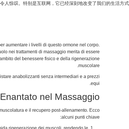
令人惊叹。特别是互联网，它已经深刻地改变了我们的生活方式
er aumentare i livelli di questo ormone nel corpo.
ruolo nei trattamenti di massaggio merita di essere
ll’ambito del benessere fisico e della rigenerazione
muscolare.
istare anabolizzanti senza intermediari e a prezzi
equi.
e Enantato nel Massaggio
 muscolatura e il recupero post-allenamento. Ecco
alcuni punti chiave:
apida rigenerazione dei muscoli, rendendo le