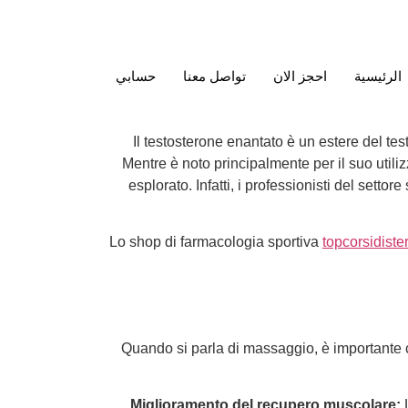
الرئيسية
احجز الان
تواصل معنا
حسابي
Il testosterone enantato è un estere del te
Mentre è noto principalmente per il suo utili
esplorato. Infatti, i professionisti del sett
Lo shop di farmacologia sportiva
topcorsidiste
Quando si parla di massaggio, è importante 
Miglioramento del recupero muscolare:
L