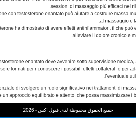
sessioni di massaggio più efficaci nel r
one con testosterone enantato può aiutare a costruire massa mus
al massaggio e f
sterone ha dimostrato di avere effetti antinfiammatori, il che può
alleviare il dolore cronico e 
testosterone enantato deve avvenire sotto supervisione medica, so
sere formati per riconoscere i possibili effetti collaterali e per 
l’eventuale uti
enziale di svolgere un ruolo significativo nei trattamenti di massa
ale un approccio equilibrato e attento, che possa massimizzare i 
جميع الحقوق محفوظة لدى قبول اكس - 2026