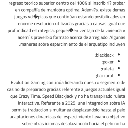
regreso teorico superior dentro del 100% si inscribiri? probar
en compañía de maniobra optima. Ademi?s, existe demas
juegos vd.�picos que continúan estando posibilidades en
enorme resolución utilizadas gracias a causas igual que
profundidad estrategica, pequei�en ventaja de la vivienda y
ademí¡s proverbio formato acerca de arreglado. Algunas
maneras sobre esparcimiento de el arquetipo incluyen:
blackjack;
poker;
ruleta;
baccarat;
Evolution Gaming continúa liderando nuestro segmento de
casino de preparado gracias referente a juegos actuales igual
que Crazy Time, Speed Blackjack y no ha transpirado ruleta
interactiva. Referente a 2025, una integracion sobre IA
permite traduccion simultanea desplazandolo hasta el pelo
adaptaciones dinamicas del esparcimiento llevando objetivo
sobre otras idiomas desplazándolo hacia el pelo no ha