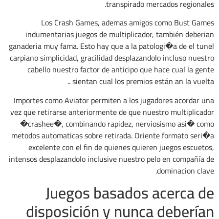
transpirado mercados regionales.
Los Crash Games, ademas amigos como Bust Games
indumentarias juegos de multiplicador, también deberian
ganaderia muy fama. Esto hay que a la patologi�a de el tunel
carpiano simplicidad, gracilidad desplazandolo incluso nuestro
cabello nuestro factor de anticipo que hace cual la gente
sientan cual los premios están an la vuelta ..
Importes como Aviator permiten a los jugadores acordar una
vez que retirarse anteriormente de que nuestro multiplicador
�crashee�, combinando rapidez, nerviosismo asi� como
metodos automaticas sobre retirada. Oriente formato seri�a
excelente con el fin de quienes quieren juegos escuetos,
intensos desplazandolo inclusive nuestro pelo en compañía de
dominacion clave.
Juegos basados acerca de
disposición y nunca deberían