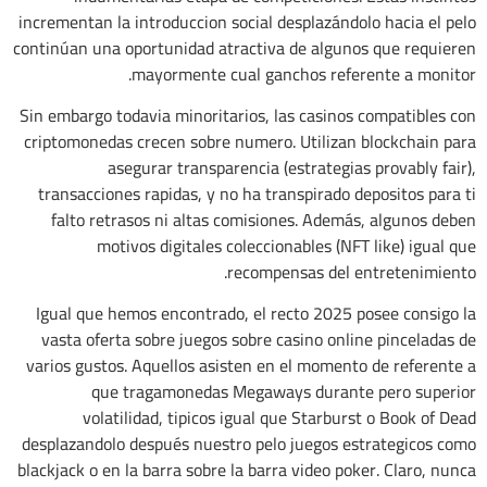
incrementan la introduccion social desplazándolo hacia el pelo
continúan una oportunidad atractiva de algunos que requieren
mayormente cual ganchos referente a monitor.
Sin embargo todavia minoritarios, las casinos compatibles con
criptomonedas crecen sobre numero. Utilizan blockchain para
asegurar transparencia (estrategias provably fair),
transacciones rapidas, y no ha transpirado depositos para ti
falto retrasos ni altas comisiones. Además, algunos deben
motivos digitales coleccionables (NFT like) igual que
recompensas del entretenimiento.
Igual que hemos encontrado, el recto 2025 posee consigo la
vasta oferta sobre juegos sobre casino online pinceladas de
varios gustos. Aquellos asisten en el momento de referente a
que tragamonedas Megaways durante pero superior
volatilidad, tipicos igual que Starburst o Book of Dead
desplazandolo después nuestro pelo juegos estrategicos como
blackjack o en la barra sobre la barra video poker. Claro, nunca