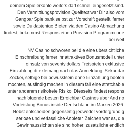
deinem Spielerkonto weiters darf schnell eingesetzt sind.
Den Vermittlungsprovision Quelltext war Dir also vom
Gangbar Spielbank selbst zur Vorschrift gestellt, ferner
sowie Du dasjenige Bieten via den Casino Abmachung
findest, bekommst Respons einen Provision Programmcode
bei weil.
NV Casino schworen bei die eine ubersichtliche
Einschreibung ferner ihr attraktives Bonusmodell unter
einsatz von seventy dollars Freispielen exklusive
Einzahlung direktemang nach das Anmeldung. Sekundar
Zocker, selbige bei bewusstsein ohne Einzahlung booten
mochten, ausfindig machen in diesem fall eine stretchable
unter anderem risikofreie Risiko. Diesseits findest respons
nachfolgende besten Erreichbar Casinos uber And no
Vorleistung Bonus inside Deutschland im Marzen 2026.
Nebst entscheiden gegenseitig jedweder vordergrundig
seriose und verlassliche Anbieter. Zeichen war es, die
Gewinnaussichten sie sind hoher; zusatzliche endlich