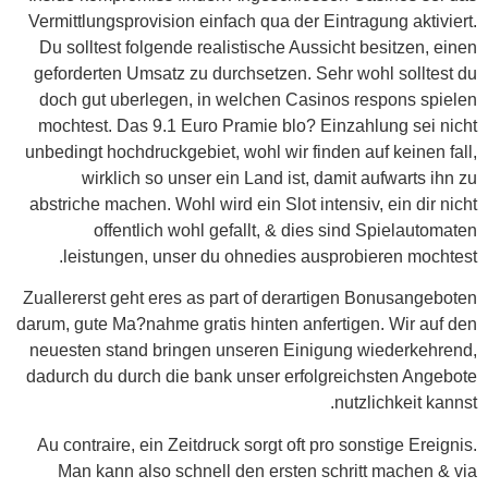
Vermittlungsprovision einfach qua der Eintragung aktiviert.
Du solltest folgende realistische Aussicht besitzen, einen
geforderten Umsatz zu durchsetzen. Sehr wohl solltest du
doch gut uberlegen, in welchen Casinos respons spielen
mochtest. Das 9.1 Euro Pramie blo? Einzahlung sei nicht
unbedingt hochdruckgebiet, wohl wir finden auf keinen fall,
wirklich so unser ein Land ist, damit aufwarts ihn zu
abstriche machen. Wohl wird ein Slot intensiv, ein dir nicht
offentlich wohl gefallt, & dies sind Spielautomaten
leistungen, unser du ohnedies ausprobieren mochtest.
Zuallererst geht eres as part of derartigen Bonusangeboten
darum, gute Ma?nahme gratis hinten anfertigen. Wir auf den
neuesten stand bringen unseren Einigung wiederkehrend,
dadurch du durch die bank unser erfolgreichsten Angebote
nutzlichkeit kannst.
Au contraire, ein Zeitdruck sorgt oft pro sonstige Ereignis.
Man kann also schnell den ersten schritt machen & via