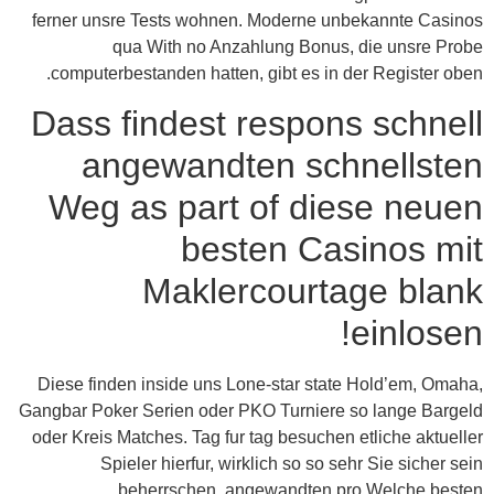
ferner unsre Tests wohnen. Moderne unbekannte Casinos
qua With no Anzahlung Bonus, die unsre Probe
computerbestanden hatten, gibt es in der Register oben.
Dass findest respons schnell
angewandten schnellsten
Weg as part of diese neuen
besten Casinos mit
Maklercourtage blank
einlosen!
Diese finden inside uns Lone-star state Hold’em, Omaha,
Gangbar Poker Serien oder PKO Turniere so lange Bargeld
oder Kreis Matches. Tag fur tag besuchen etliche aktueller
Spieler hierfur, wirklich so so sehr Sie sicher sein
beherrschen, angewandten pro Welche besten